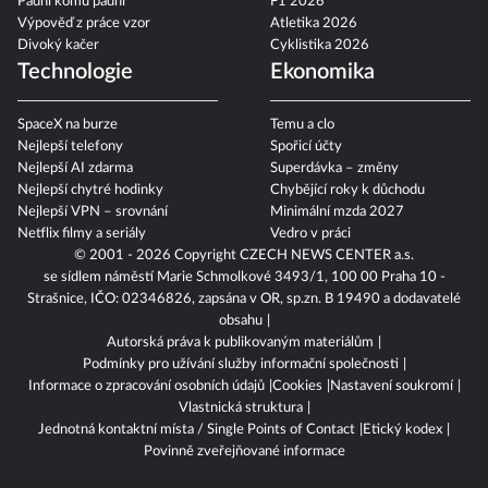
Padni komu padni
F1 2026
Výpověď z práce vzor
Atletika 2026
Divoký kačer
Cyklistika 2026
Technologie
Ekonomika
SpaceX na burze
Temu a clo
Nejlepší telefony
Spořicí účty
Nejlepší AI zdarma
Superdávka – změny
Nejlepší chytré hodinky
Chybějící roky k důchodu
Nejlepší VPN – srovnání
Minimální mzda 2027
Netflix filmy a seriály
Vedro v práci
© 2001 - 2026 Copyright
CZECH NEWS CENTER a.s.
se sídlem náměstí Marie Schmolkové 3493/1, 100 00 Praha 10 -
Strašnice, IČO: 02346826, zapsána v OR, sp.zn. B 19490 a dodavatelé
obsahu
Autorská práva k publikovaným materiálům
Podmínky pro užívání služby informační společnosti
Informace o zpracování osobních údajů
Cookies
Nastavení soukromí
Vlastnická struktura
Jednotná kontaktní místa / Single Points of Contact
Etický kodex
Povinně zveřejňované informace