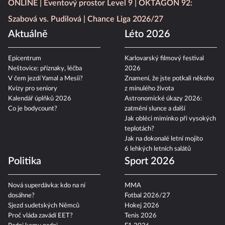
ONLINE
Eventový prostor Level 9
OKTAGON 92:
Szabová vs. Pudilová
Chance Liga 2026/27
Aktuálně
Léto 2026
Epicentrum
Karlovarský filmový festival
Neštovice: příznaky, léčba
2026
V čem jezdí Yamal a Mesii?
Znamení, že jste potkali někoho
Kvízy pro seniory
z minulého života
Kalendář úplňků 2026
Astronomické úkazy 2026:
Co je bodycount?
zatmění slunce a další
Jak obléci miminko při vysokých
teplotách?
Jak na dokonalé letní mojito
6 lehkých letních salátů
Politika
Sport 2026
Nová superdávka: kdo na ní
MMA
dosáhne?
Fotbal 2026/27
Sjezd sudetských Němců
Hokej 2026
Proč vláda zavádí EET?
Tenis 2026