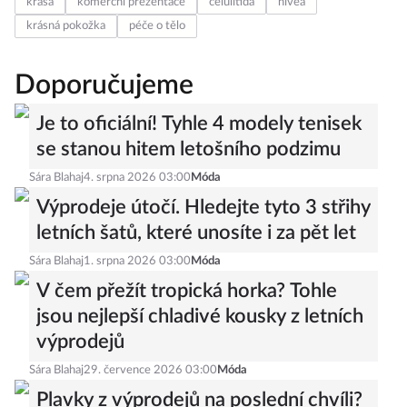
krása
komerční prezentace
celulitida
nivea
krásná pokožka
péče o tělo
Doporučujeme
Je to oficiální! Tyhle 4 modely tenisek
se stanou hitem letošního podzimu
Sára Blahaj
4. srpna 2026 03:00
Móda
Výprodeje útočí. Hledejte tyto 3 střihy
letních šatů, které unosíte i za pět let
Sára Blahaj
1. srpna 2026 03:00
Móda
V čem přežít tropická horka? Tohle
jsou nejlepší chladivé kousky z letních
výprodejů
Sára Blahaj
29. července 2026 03:00
Móda
Plavky z výprodejů na poslední chvíli?