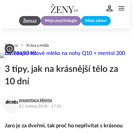
Ženy.cz
Moje psychologie
Moje zdraví
Zeny.cz
Krása a móda
3 tipy, jak na krásnější tělo za
10 dní
prezentace klienta
·
22. května 2018
17:31
Jaro je za dveřmi, tak proč ho nepřivítat s krásnou