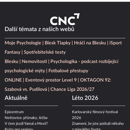
Další témata z našich webů
Moje Psychologie
Blesk Tlapky
Hráči na Blesku
iSport
Fantasy
Spotřebitelské testy
Blesku
Nemovitosti
Psychologika - podcast rozbíjející
psychologické mýty
Fotbalové přestupy
ONLINE
Eventový prostor Level 9
OKTAGON 92:
Szabová vs. Pudilová
Chance Liga 2026/27
Aktuálně
Léto 2026
Epicentrum
Karlovarský filmový festival
Neštovice: příznaky, léčba
2026
V čem jezdí Yamal a Mesii?
Znamení, že jste potkali někoho