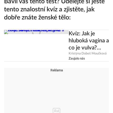
Bavil vás tento test? Udělejte si ještě
tento znalostní kvíz a zjistěte, jak
dobře znáte ženské tělo:
Kvíz: Jak je
hluboká vagina a
co je vulva?
Otestujte své
Kristýna Dobeš Moučková
Zaujalo nás
znalosti o
ženské sexualitě