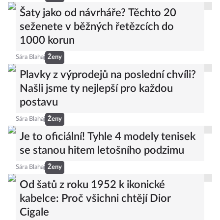
Sára Blahaj
Ženy
Šaty jako od návrháře? Těchto 20
seženete v běžných řetězcích do
1000 korun
Sára Blahaj
Ženy
Plavky z výprodejů na poslední chvíli?
Našli jsme ty nejlepší pro každou
postavu
Sára Blahaj
Ženy
Je to oficiální! Tyhle 4 modely tenisek
se stanou hitem letošního podzimu
Sára Blahaj
Ženy
Od šatů z roku 1952 k ikonické
kabelce: Proč všichni chtějí Dior