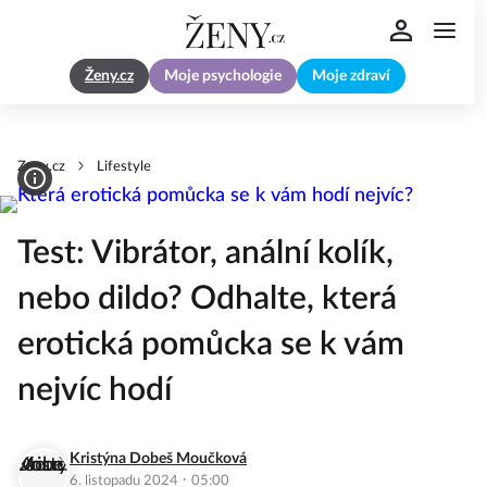
Ženy.cz
Moje psychologie
Moje zdraví
Zeny.cz
Lifestyle
Test: Vibrátor, anální kolík,
nebo dildo? Odhalte, která
erotická pomůcka se k vám
nejvíc hodí
Kristýna Dobeš Moučková