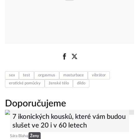
sex
test
orgasmus
masturbace
vibrátor
erotické pomůcky
ženské tělo
dildo
Doporučujeme
7 ikonických kousků, které vám budou
slušet ve 20 i v 60 letech