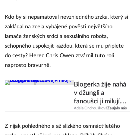
Kdo by si nepamatoval nevzhledného zrzka, který si
zakládal na zcela vybájené pověsti největšího
lamače ženských srdcí a sexuálního robota,
schopného uspokojit každou, která se mu připlete
do cesty? Herec Chris Owen ztvárnil tuto roli
naprosto bravurně.
Blogerka žije nahá
v džungli a
fanoušci ji milují.
Co na ni říkáte?
Adéla Ondroušková
Zaujalo nás
Z nijak pohledného a až slizkého osmnáctiletého