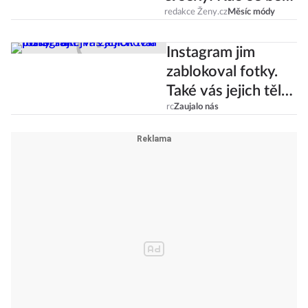
ní nestydí?
redakce Ženy.cz
Měsíc módy
Instagram jim
zablokoval fotky.
Také vás jejich těla
pohoršují?
rc
Zaujalo nás