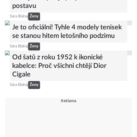
postavu
Sára Blahaj
Ženy
Je to oficiální! Tyhle 4 modely tenisek
se stanou hitem letošního podzimu
Sára Blahaj
Ženy
Od šatů z roku 1952 k ikonické
kabelce: Proč všichni chtějí Dior
Cigale
Sára Blahaj
Ženy