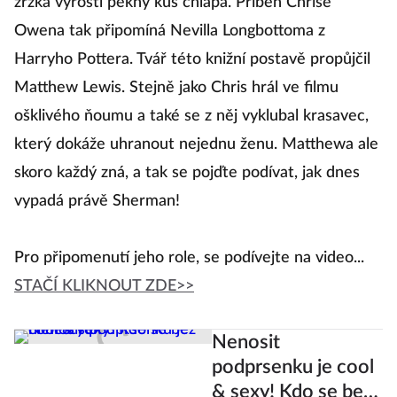
zrzka vyrostl pěkný kus chlapa. Příběh Chrise
Owena tak připomíná Nevilla Longbottoma z
Harryho Pottera. Tvář této knižní postavě propůjčil
Matthew Lewis. Stejně jako Chris hrál ve filmu
ošklivého ňoumu a také se z něj vyklubal krasavec,
který dokáže uhranout nejednu ženu. Matthewa ale
skoro každý zná, a tak se pojďte podívat, jak dnes
vypadá právě Sherman!
Pro připomenutí jeho role, se podívejte na video...
STAČÍ KLIKNOUT ZDE>>
Nenosit
podprsenku je cool
& sexy! Kdo se bez