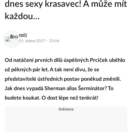
dnes sexy krasavec! A může mít
každou…
red1
·
15. dubna 2017
23:56
Od natáčení prvních dílů úspěšných Prciček uběhlo
už pěkných pár let. A tak není divu, že se
představitelé ústředních postav poněkud změnili.
Jak dnes vypadá Sherman alias Šerminátor? To
budete koukat. O dost lépe než tenkrát!