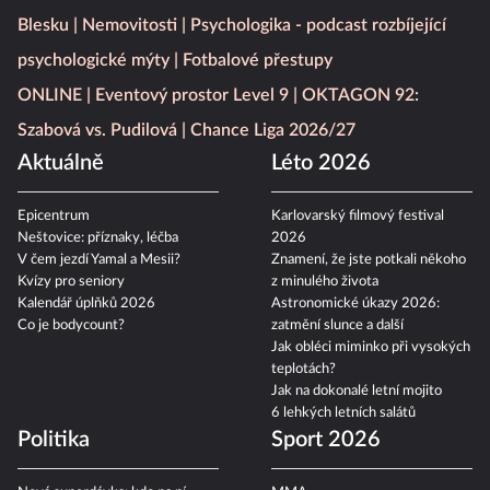
Blesku
Nemovitosti
Psychologika - podcast rozbíjející
psychologické mýty
Fotbalové přestupy
ONLINE
Eventový prostor Level 9
OKTAGON 92:
Szabová vs. Pudilová
Chance Liga 2026/27
Aktuálně
Léto 2026
Epicentrum
Karlovarský filmový festival
Neštovice: příznaky, léčba
2026
V čem jezdí Yamal a Mesii?
Znamení, že jste potkali někoho
Kvízy pro seniory
z minulého života
Kalendář úplňků 2026
Astronomické úkazy 2026:
Co je bodycount?
zatmění slunce a další
Jak obléci miminko při vysokých
teplotách?
Jak na dokonalé letní mojito
6 lehkých letních salátů
Politika
Sport 2026