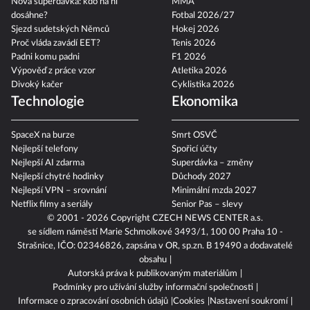
Nová superdávka: kdo na ní
MMA
dosáhne?
Fotbal 2026/27
Sjezd sudetských Němců
Hokej 2026
Proč vláda zavádí EET?
Tenis 2026
Padni komu padni
F1 2026
Výpověď z práce vzor
Atletika 2026
Divoký kačer
Cyklistika 2026
Technologie
Ekonomika
SpaceX na burze
Smrt OSVČ
Nejlepší telefony
Spořicí účty
Nejlepší AI zdarma
Superdávka – změny
Nejlepší chytré hodinky
Důchody 2027
Nejlepší VPN – srovnání
Minimální mzda 2027
Netflix filmy a seriály
Senior Pas – slevy
© 2001 - 2026 Copyright
CZECH NEWS CENTER a.s.
se sídlem náměstí Marie Schmolkové 3493/1, 100 00 Praha 10 -
Strašnice, IČO: 02346826, zapsána v OR, sp.zn. B 19490 a dodavatelé
obsahu
Autorská práva k publikovaným materiálům
Podmínky pro užívání služby informační společnosti
Informace o zpracování osobních údajů
Cookies
Nastavení soukromí