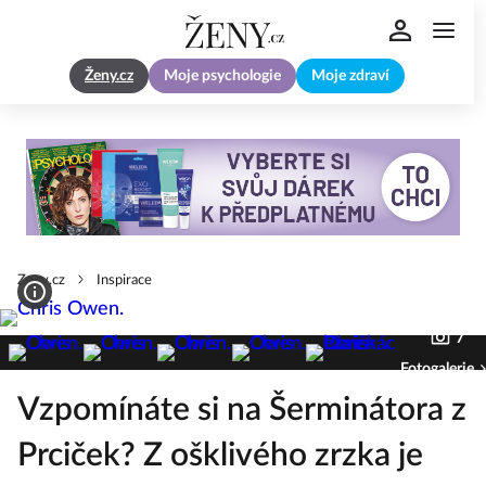
Ženy.cz
Moje psychologie
Moje zdraví
Zeny.cz
Inspirace
7
Fotogalerie
Vzpomínáte si na Šerminátora z
Prciček? Z ošklivého zrzka je