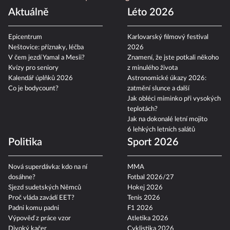
Aktuálně
Léto 2026
Epicentrum
Karlovarský filmový festival
Neštovice: příznaky, léčba
2026
V čem jezdí Yamal a Mesii?
Znamení, že jste potkali někoho
Kvízy pro seniory
z minulého života
Kalendář úplňků 2026
Astronomické úkazy 2026:
Co je bodycount?
zatmění slunce a další
Jak obléci miminko při vysokých
teplotách?
Jak na dokonalé letní mojito
6 lehkých letních salátů
Politika
Sport 2026
Nová superdávka: kdo na ní
MMA
dosáhne?
Fotbal 2026/27
Sjezd sudetských Němců
Hokej 2026
Proč vláda zavádí EET?
Tenis 2026
Padni komu padni
F1 2026
Výpověď z práce vzor
Atletika 2026
Divoký kačer
Cyklistika 2026