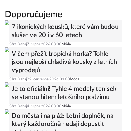
Doporučujeme
7 ikonických kousků, které vám budou
slušet ve 20 i v 60 letech
Sára Blahaj
7. srpna 2026 03:00
Móda
V čem přežít tropická horka? Tohle
jsou nejlepší chladivé kousky z letních
výprodejů
Sára Blahaj
29. července 2026 03:00
Móda
Je to oficiální! Tyhle 4 modely tenisek
se stanou hitem letošního podzimu
Sára Blahaj
4. srpna 2026 03:00
Móda
Do města i na pláž: Letní doplněk, na
který každoročně nedají dopustit