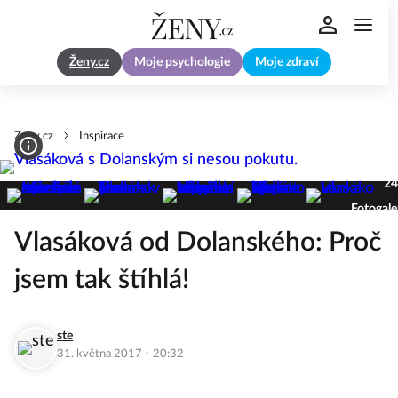
Ženy.cz
Moje psychologie
Moje zdraví
Zeny.cz
Inspirace
24
Fotogale
Vlasáková od Dolanského: Proč
jsem tak štíhlá!
ste
·
31. května 2017
20:32