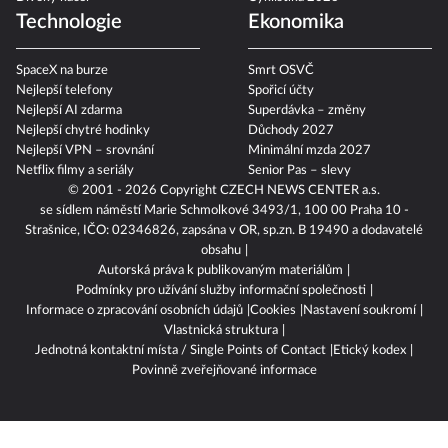
Technologie
Ekonomika
SpaceX na burze
Smrt OSVČ
Nejlepší telefony
Spořicí účty
Nejlepší AI zdarma
Superdávka – změny
Nejlepší chytré hodinky
Důchody 2027
Nejlepší VPN – srovnání
Minimální mzda 2027
Netflix filmy a seriály
Senior Pas – slevy
© 2001 - 2026 Copyright
CZECH NEWS CENTER a.s.
se sídlem náměstí Marie Schmolkové 3493/1, 100 00 Praha 10 -
Strašnice, IČO: 02346826, zapsána v OR, sp.zn. B 19490 a dodavatelé
obsahu
Autorská práva k publikovaným materiálům
Podmínky pro užívání služby informační společnosti
Informace o zpracování osobních údajů
Cookies
Nastavení soukromí
Vlastnická struktura
Jednotná kontaktní místa / Single Points of Contact
Etický kodex
Povinně zveřejňované informace