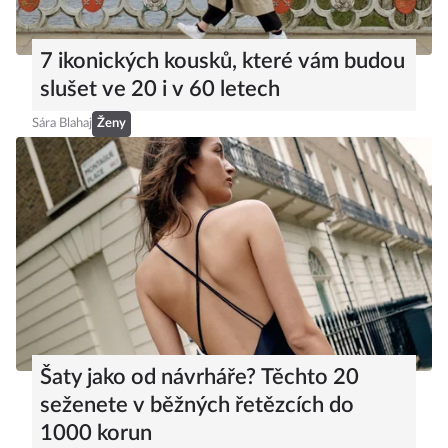
7 ikonických kousků, které vám budou
slušet ve 20 i v 60 letech
Sára Blahaj
Ženy
Šaty jako od návrháře? Těchto 20
seženete v běžných řetězcích do
1000 korun