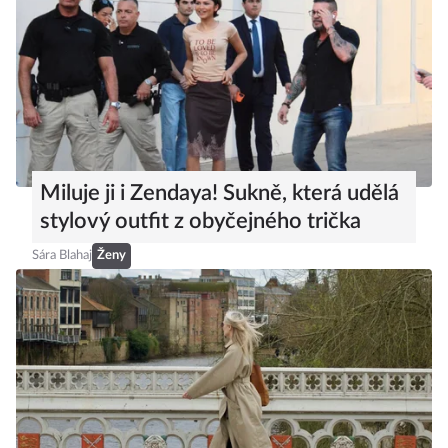
Miluje ji i Zendaya! Sukně, která udělá
stylový outfit z obyčejného trička
Sára Blahaj
Ženy