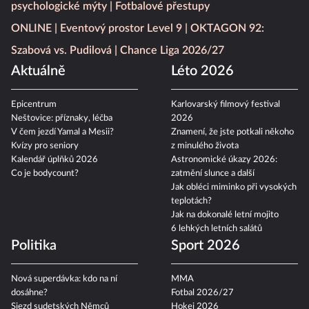
psychologické mýty
Fotbalové přestupy
ONLINE
Eventový prostor Level 9
OKTAGON 92:
Szabová vs. Pudilová
Chance Liga 2026/27
Aktuálně
Léto 2026
Epicentrum
Karlovarský filmový festival
Neštovice: příznaky, léčba
2026
V čem jezdí Yamal a Mesii?
Znamení, že jste potkali někoho
Kvízy pro seniory
z minulého života
Kalendář úplňků 2026
Astronomické úkazy 2026:
Co je bodycount?
zatmění slunce a další
Jak obléci miminko při vysokých
teplotách?
Jak na dokonalé letní mojito
6 lehkých letních salátů
Politika
Sport 2026
Nová superdávka: kdo na ní
MMA
dosáhne?
Fotbal 2026/27
Sjezd sudetských Němců
Hokej 2026