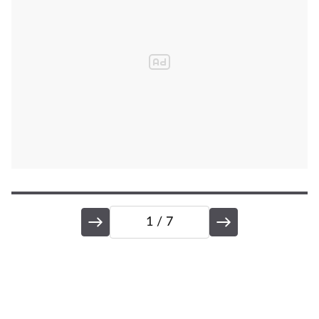
1
/ 7
J