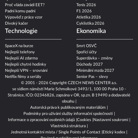
Proč vláda zavádí EET?
Tenis 2026
Padni komu padni
F1 2026
Výpověď z práce vzor
Atletika 2026
Divoký kačer
Cyklistika 2026
Technologie
Ekonomika
SpaceX na burze
Smrt OSVČ
Nejlepší telefony
Spořicí účty
Nejlepší AI zdarma
Superdávka – změny
Nejlepší chytré hodinky
Důchody 2027
Nejlepší VPN – srovnání
Minimální mzda 2027
Netflix filmy a seriály
Senior Pas – slevy
© 2001 - 2026 Copyright
CZECH NEWS CENTER a.s.
se sídlem náměstí Marie Schmolkové 3493/1, 100 00 Praha 10 -
Strašnice, IČO: 02346826, zapsána v OR, sp.zn. B 19490 a dodavatelé
obsahu
Autorská práva k publikovaným materiálům
Podmínky pro užívání služby informační společnosti
Informace o zpracování osobních údajů
Cookies
Nastavení soukromí
Vlastnická struktura
Jednotná kontaktní místa / Single Points of Contact
Etický kodex