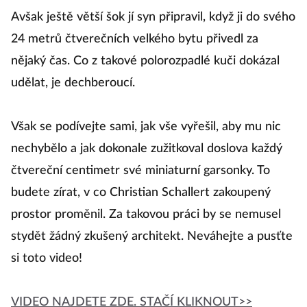
Avšak ještě větší šok jí syn připravil, když ji do svého
24 metrů čtverečních velkého bytu přivedl za
nějaký čas. Co z takové polorozpadlé kuči dokázal
udělat, je dechberoucí.
Však se podívejte sami, jak vše vyřešil, aby mu nic
nechybělo a jak dokonale zužitkoval doslova každý
čtvereční centimetr své miniaturní garsonky. To
budete zírat, v co Christian Schallert zakoupený
prostor proměnil. Za takovou práci by se nemusel
stydět žádný zkušený architekt. Neváhejte a pusťte
si toto video!
VIDEO NAJDETE ZDE. STAČÍ KLIKNOUT>>