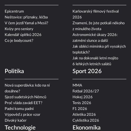
Epicentrum
Karlovarský filmový festival
Neštovice: příznaky, léčba
2026
V čem jezdí Yamal a Mesii?
Znamení, že jste potkali někoho
Kvízy pro seniory
z minulého života
Kalendář úplňků 2026
Astronomické úkazy 2026:
Co je bodycount?
zatmění slunce a další
Jak obléci miminko při vysokých
teplotách?
Jak na dokonalé letní mojito
6 lehkých letních salátů
Politika
Sport 2026
Nová superdávka: kdo na ní
MMA
dosáhne?
Fotbal 2026/27
Sjezd sudetských Němců
Hokej 2026
Proč vláda zavádí EET?
Tenis 2026
Padni komu padni
F1 2026
Výpověď z práce vzor
Atletika 2026
Divoký kačer
Cyklistika 2026
Technologie
Ekonomika