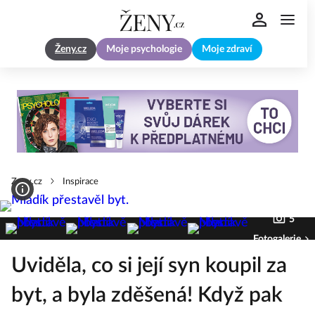
Ženy.cz
Moje psychologie
Moje zdraví
Zeny.cz
Inspirace
5
Fotogalerie
Uviděla, co si její syn koupil za
byt, a byla zděšená! Když pak