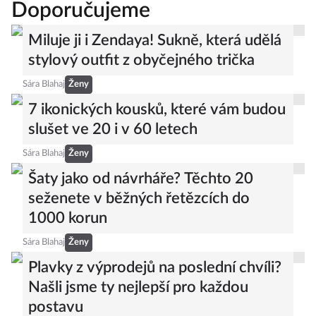
Doporučujeme
Miluje ji i Zendaya! Sukně, která udělá
stylový outfit z obyčejného trička
Sára Blahaj
Ženy
7 ikonických kousků, které vám budou
slušet ve 20 i v 60 letech
Sára Blahaj
Ženy
Šaty jako od návrháře? Těchto 20
seženete v běžných řetězcích do
1000 korun
Sára Blahaj
Ženy
Plavky z výprodejů na poslední chvíli?
Našli jsme ty nejlepší pro každou
postavu