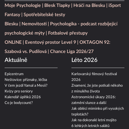
Moje Psychologie
Blesk Tlapky
Hráči na Blesku
iSport
Fantasy
Spotřebitelské testy
Blesku
Nemovitosti
Psychologika - podcast rozbíjející
psychologické mýty
Fotbalové přestupy
ONLINE
Eventový prostor Level 9
OKTAGON 92:
Szabová vs. Pudilová
Chance Liga 2026/27
Aktuálně
Léto 2026
Epicentrum
Karlovarský filmový festival
Neštovice: příznaky, léčba
2026
V čem jezdí Yamal a Mesii?
Znamení, že jste potkali někoho
Kvízy pro seniory
z minulého života
Kalendář úplňků 2026
Astronomické úkazy 2026:
Co je bodycount?
zatmění slunce a další
Jak obléci miminko při vysokých
teplotách?
Jak na dokonalé letní mojito
6 lehkých letních salátů