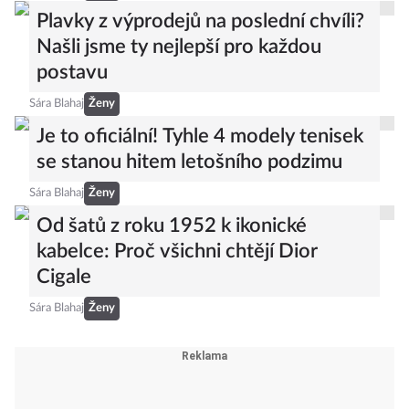
Plavky z výprodejů na poslední chvíli?
Našli jsme ty nejlepší pro každou
postavu
Sára Blahaj
Ženy
Je to oficiální! Tyhle 4 modely tenisek
se stanou hitem letošního podzimu
Sára Blahaj
Ženy
Od šatů z roku 1952 k ikonické
kabelce: Proč všichni chtějí Dior
Cigale
Sára Blahaj
Ženy