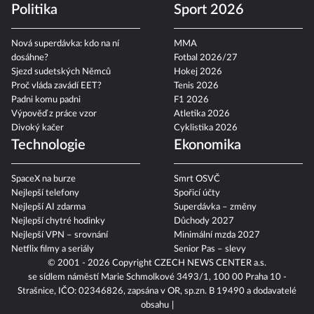
Politika
Sport 2026
Nová superdávka: kdo na ní
MMA
dosáhne?
Fotbal 2026/27
Sjezd sudetských Němců
Hokej 2026
Proč vláda zavádí EET?
Tenis 2026
Padni komu padni
F1 2026
Výpověď z práce vzor
Atletika 2026
Divoký kačer
Cyklistika 2026
Technologie
Ekonomika
SpaceX na burze
Smrt OSVČ
Nejlepší telefony
Spořicí účty
Nejlepší AI zdarma
Superdávka – změny
Nejlepší chytré hodinky
Důchody 2027
Nejlepší VPN – srovnání
Minimální mzda 2027
Netflix filmy a seriály
Senior Pas – slevy
© 2001 - 2026 Copyright
CZECH NEWS CENTER a.s.
se sídlem náměstí Marie Schmolkové 3493/1, 100 00 Praha 10 -
Strašnice, IČO: 02346826, zapsána v OR, sp.zn. B 19490 a dodavatelé
obsahu