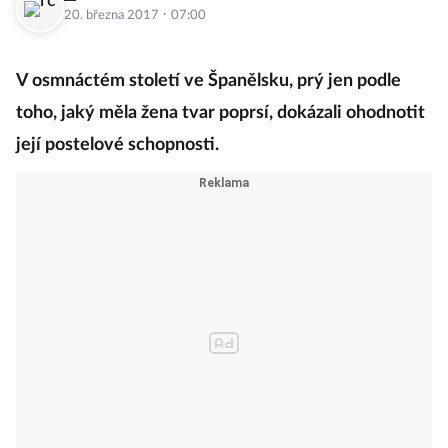
·
20. března 2017
07:00
V osmnáctém století ve Španělsku, prý jen podle
toho, jaký měla žena tvar poprsí, dokázali ohodnotit
její postelové schopnosti.