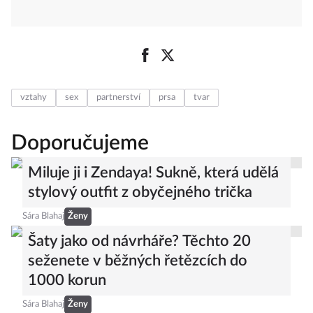
vztahy
sex
partnerství
prsa
tvar
Doporučujeme
Miluje ji i Zendaya! Sukně, která udělá
stylový outfit z obyčejného trička
Sára Blahaj
Ženy
Šaty jako od návrháře? Těchto 20
seženete v běžných řetězcích do
1000 korun
Sára Blahaj
Ženy