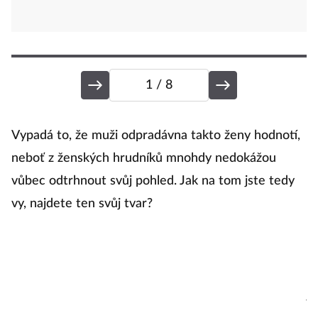
1
/ 8
S
Vypadá to, že muži odpradávna takto ženy hodnotí,
neboť z ženských hrudníků mnohdy nedokážou
vůbec odtrhnout svůj pohled. Jak na tom jste tedy
Va
vy, najdete ten svůj tvar?
hr
vš
o
p
ja