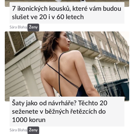
7 ikonických kousků, které vám budou
slušet ve 20 i v 60 letech
Sára Blahaj
Ženy
Šaty jako od návrháře? Těchto 20
seženete v běžných řetězcích do
1000 korun
Sára Blahaj
Ženy