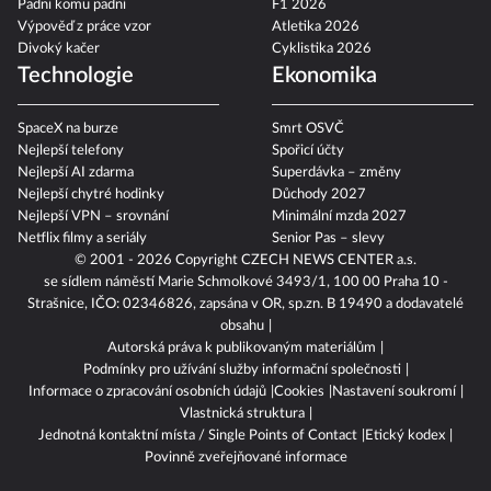
Padni komu padni
F1 2026
Výpověď z práce vzor
Atletika 2026
Divoký kačer
Cyklistika 2026
Technologie
Ekonomika
SpaceX na burze
Smrt OSVČ
Nejlepší telefony
Spořicí účty
Nejlepší AI zdarma
Superdávka – změny
Nejlepší chytré hodinky
Důchody 2027
Nejlepší VPN – srovnání
Minimální mzda 2027
Netflix filmy a seriály
Senior Pas – slevy
© 2001 - 2026 Copyright
CZECH NEWS CENTER a.s.
se sídlem náměstí Marie Schmolkové 3493/1, 100 00 Praha 10 -
Strašnice, IČO: 02346826, zapsána v OR, sp.zn. B 19490 a dodavatelé
obsahu
Autorská práva k publikovaným materiálům
Podmínky pro užívání služby informační společnosti
Informace o zpracování osobních údajů
Cookies
Nastavení soukromí
Vlastnická struktura
Jednotná kontaktní místa / Single Points of Contact
Etický kodex
Povinně zveřejňované informace