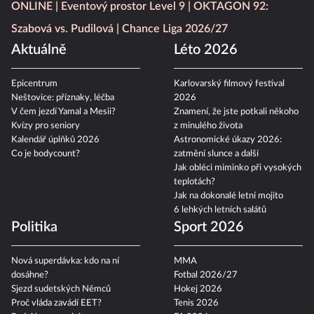
ONLINE
Eventový prostor Level 9
OKTAGON 92:
Szabová vs. Pudilová
Chance Liga 2026/27
Aktuálně
Léto 2026
Epicentrum
Karlovarský filmový festival
Neštovice: příznaky, léčba
2026
V čem jezdí Yamal a Mesii?
Znamení, že jste potkali někoho
Kvízy pro seniory
z minulého života
Kalendář úplňků 2026
Astronomické úkazy 2026:
Co je bodycount?
zatmění slunce a další
Jak obléci miminko při vysokých
teplotách?
Jak na dokonalé letní mojito
6 lehkých letních salátů
Politika
Sport 2026
Nová superdávka: kdo na ní
MMA
dosáhne?
Fotbal 2026/27
Sjezd sudetských Němců
Hokej 2026
Proč vláda zavádí EET?
Tenis 2026