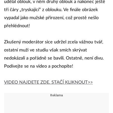
udělal oblouk, v něm druhý oblouk a nakonec ještě
tři čáry „tryskající“ z oblouku. Ve finále obrázek
vypadal jako mužské přirození, což prostě nešlo
přehlédnout!
Zkušený moderátor sice udržel zcela vážnou tvář,
ostatní muži ve studiu však smích skrývat
nedokázali a pořádně se bavili. Ostatně, není divu.
Podívejte se na video a pochopíte!
VIDEO NAJDETE ZDE. STAČÍ KLIKNOUT>>