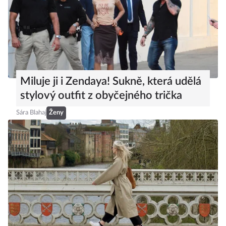
Miluje ji i Zendaya! Sukně, která udělá
stylový outfit z obyčejného trička
Sára Blahaj
Ženy