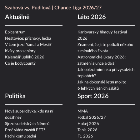
Szabová vs. Pudilová
Chance Liga 2026/27
Aktuálně
Léto 2026
Epicentrum
Karlovarský filmový festival
Neštovice: příznaky, léčba
2026
V čem jezdí Yamal a Mesii?
Znamení, že jste potkali někoho
Kvízy pro seniory
z minulého života
Kalendář úplňků 2026
Astronomické úkazy 2026:
Co je bodycount?
zatmění slunce a další
Jak obléci miminko při vysokých
teplotách?
Jak na dokonalé letní mojito
6 lehkých letních salátů
Politika
Sport 2026
Nová superdávka: kdo na ní
MMA
dosáhne?
Fotbal 2026/27
Sjezd sudetských Němců
Hokej 2026
Proč vláda zavádí EET?
Tenis 2026
Padni komu padni
F1 2026