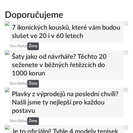
Doporučujeme
7 ikonických kousků, které vám budou
slušet ve 20 i v 60 letech
Sára Blahaj
Ženy
Šaty jako od návrháře? Těchto 20
seženete v běžných řetězcích do
1000 korun
Sára Blahaj
Ženy
Plavky z výprodejů na poslední chvíli?
Našli jsme ty nejlepší pro každou
postavu
Sára Blahaj
Ženy
Je to oficiální! Tyhle 4 modely tenisek