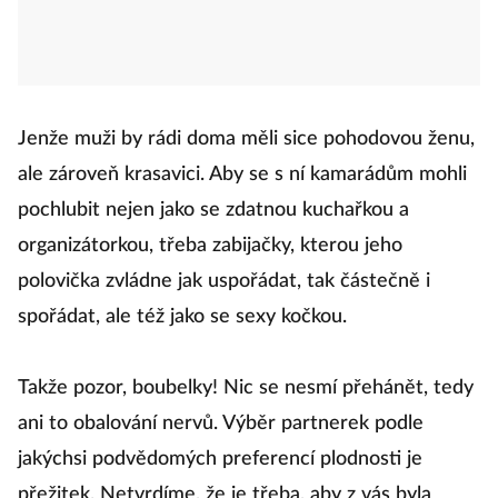
Jenže muži by rádi doma měli sice pohodovou ženu,
ale zároveň krasavici. Aby se s ní kamarádům mohli
pochlubit nejen jako se zdatnou kuchařkou a
organizátorkou, třeba zabijačky, kterou jeho
polovička zvládne jak uspořádat, tak částečně i
spořádat, ale též jako se sexy kočkou.
Takže pozor, boubelky! Nic se nesmí přehánět, tedy
ani to obalování nervů. Výběr partnerek podle
jakýchsi podvědomých preferencí plodnosti je
přežitek. Netvrdíme, že je třeba, aby z vás byla