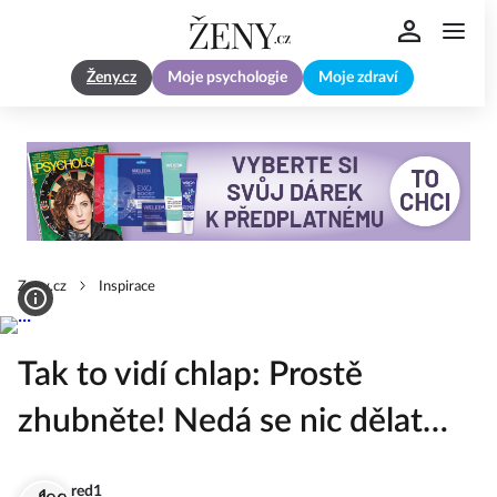
Ženy.cz
Moje psychologie
Moje zdraví
Zeny.cz
Inspirace
Tak to vidí chlap: Prostě
zhubněte! Nedá se nic dělat…
red1