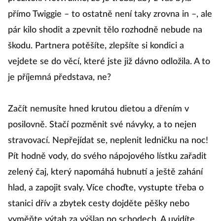
přímo Twiggie – to ostatně není taky zrovna in –, ale
pár kilo shodit a zpevnit tělo rozhodně nebude na
škodu. Partnera potěšíte, zlepšíte si kondici a
vejdete se do věcí, které jste již dávno odložila. A to
je příjemná představa, ne?
Začít nemusíte hned krutou dietou a dřením v
posilovně. Stačí pozměnit své návyky, a to nejen
stravovací. Nepřejídat se, neplenit ledničku na noc!
Pít hodně vody, do svého nápojového lístku zařadit
zelený čaj, který napomáhá hubnutí a ještě zahání
hlad, a zapojit svaly. Více choďte, vystupte třeba o
stanici dřív a zbytek cesty dojděte pěšky nebo
vyměňte výtah za výšlap po schodech. A uvidíte,