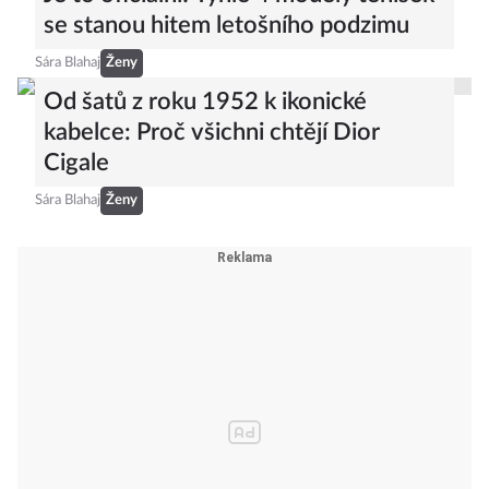
se stanou hitem letošního podzimu
Sára Blahaj
Ženy
Od šatů z roku 1952 k ikonické
kabelce: Proč všichni chtějí Dior
Cigale
Sára Blahaj
Ženy