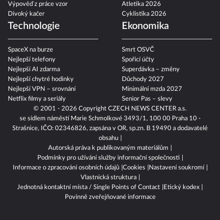
Výpověď z práce vzor
Atletika 2026
Divoký kačer
Cyklistika 2026
Technologie
Ekonomika
SpaceX na burze
Smrt OSVČ
Nejlepší telefony
Spořicí účty
Nejlepší AI zdarma
Superdávka – změny
Nejlepší chytré hodinky
Důchody 2027
Nejlepší VPN – srovnání
Minimální mzda 2027
Netflix filmy a seriály
Senior Pas – slevy
© 2001 - 2026 Copyright
CZECH NEWS CENTER a.s.
se sídlem náměstí Marie Schmolkové 3493/1, 100 00 Praha 10 -
Strašnice, IČO: 02346826, zapsána v OR, sp.zn. B 19490 a dodavatelé
obsahu
Autorská práva k publikovaným materiálům
Podmínky pro užívání služby informační společnosti
Informace o zpracování osobních údajů
Cookies
Nastavení soukromí
Vlastnická struktura
Jednotná kontaktní místa / Single Points of Contact
Etický kodex
Povinně zveřejňované informace