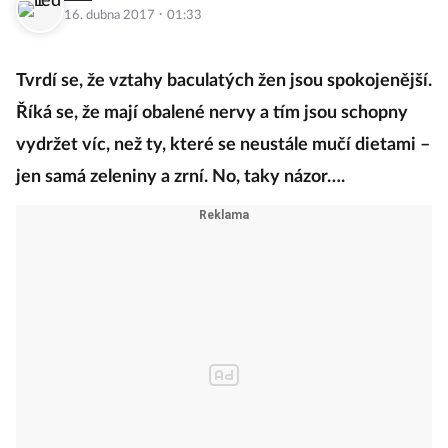
·
16. dubna 2017
01:33
Tvrdí se, že vztahy baculatých žen jsou spokojenější.
Říká se, že mají obalené nervy a tím jsou schopny
vydržet víc, než ty, které se neustále mučí dietami –
jen samá zeleniny a zrní. No, taky názor….