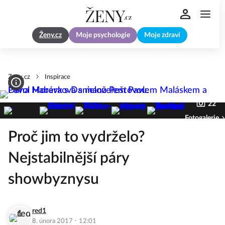
Ženy.cz
Moje psychologie
Moje zdraví
Zeny.cz
Inspirace
22
Fotogalerie
Proč jim to vydrželo?
Nejstabilnější páry
showbyznysu
red1
·
8. února 2017
12:01