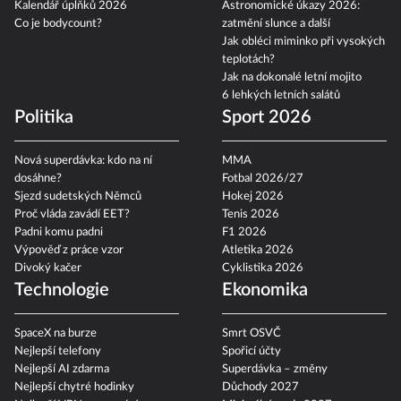
Kalendář úplňků 2026
Astronomické úkazy 2026:
Co je bodycount?
zatmění slunce a další
Jak obléci miminko při vysokých
teplotách?
Jak na dokonalé letní mojito
6 lehkých letních salátů
Politika
Sport 2026
Nová superdávka: kdo na ní
MMA
dosáhne?
Fotbal 2026/27
Sjezd sudetských Němců
Hokej 2026
Proč vláda zavádí EET?
Tenis 2026
Padni komu padni
F1 2026
Výpověď z práce vzor
Atletika 2026
Divoký kačer
Cyklistika 2026
Technologie
Ekonomika
SpaceX na burze
Smrt OSVČ
Nejlepší telefony
Spořicí účty
Nejlepší AI zdarma
Superdávka – změny
Nejlepší chytré hodinky
Důchody 2027