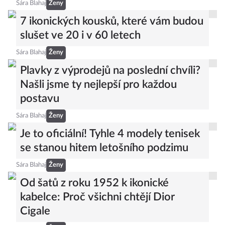
Sára Blahaj
Ženy
7 ikonických kousků, které vám budou
slušet ve 20 i v 60 letech
Sára Blahaj
Ženy
Plavky z výprodejů na poslední chvíli?
Našli jsme ty nejlepší pro každou
postavu
Sára Blahaj
Ženy
Je to oficiální! Tyhle 4 modely tenisek
se stanou hitem letošního podzimu
Sára Blahaj
Ženy
Od šatů z roku 1952 k ikonické
kabelce: Proč všichni chtějí Dior
Cigale