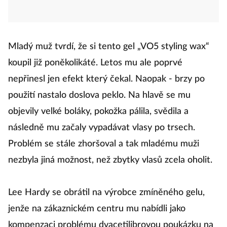
Mladý muž tvrdí, že si tento gel „VO5 styling wax“
koupil již poněkolikáté. Letos mu ale poprvé
nepřinesl jen efekt který čekal. Naopak - brzy po
použití nastalo doslova peklo. Na hlavě se mu
objevily velké boláky, pokožka pálila, svědila a
následně mu začaly vypadávat vlasy po trsech.
Problém se stále zhoršoval a tak mladému muži
nezbyla jiná možnost, než zbytky vlasů zcela oholit.
Lee Hardy se obrátil na výrobce zmíněného gelu,
jenže na zákaznickém centru mu nabídli jako
kompenzaci problému dvacetilibrovou poukázku na