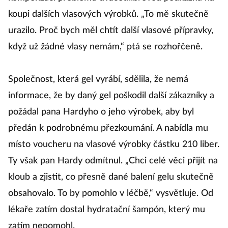
koupi dalších vlasových výrobků. „To mě skutečně
urazilo. Proč bych měl chtít další vlasové přípravky,
když už žádné vlasy nemám,“ ptá se rozhořčeně.
Společnost, která gel vyrábí, sdělila, že nemá
informace, že by daný gel poškodil další zákazníky a
požádal pana Hardyho o jeho výrobek, aby byl
předán k podrobnému přezkoumání. A nabídla mu
místo voucheru na vlasové výrobky částku 210 liber.
Ty však pan Hardy odmítnul. „Chci celé věci přijít na
kloub a zjistit, co přesně dané balení gelu skutečně
obsahovalo. To by pomohlo v léčbě,“ vysvětluje. Od
lékaře zatím dostal hydratační šampón, který mu
zatím nepomohl.