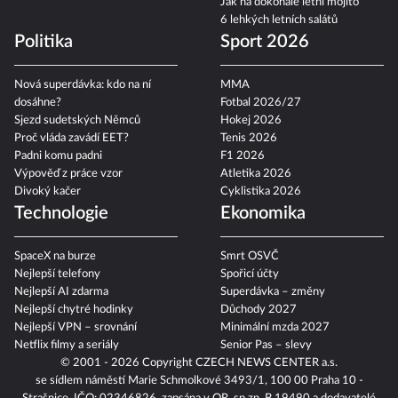
Jak na dokonalé letní mojito
6 lehkých letních salátů
Politika
Sport 2026
Nová superdávka: kdo na ní
MMA
dosáhne?
Fotbal 2026/27
Sjezd sudetských Němců
Hokej 2026
Proč vláda zavádí EET?
Tenis 2026
Padni komu padni
F1 2026
Výpověď z práce vzor
Atletika 2026
Divoký kačer
Cyklistika 2026
Technologie
Ekonomika
SpaceX na burze
Smrt OSVČ
Nejlepší telefony
Spořicí účty
Nejlepší AI zdarma
Superdávka – změny
Nejlepší chytré hodinky
Důchody 2027
Nejlepší VPN – srovnání
Minimální mzda 2027
Netflix filmy a seriály
Senior Pas – slevy
© 2001 - 2026 Copyright
CZECH NEWS CENTER a.s.
se sídlem náměstí Marie Schmolkové 3493/1, 100 00 Praha 10 -