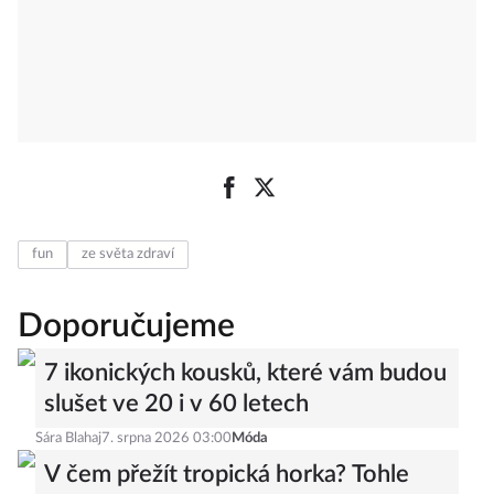
fun
ze světa zdraví
Doporučujeme
7 ikonických kousků, které vám budou
slušet ve 20 i v 60 letech
Sára Blahaj
7. srpna 2026 03:00
Móda
V čem přežít tropická horka? Tohle