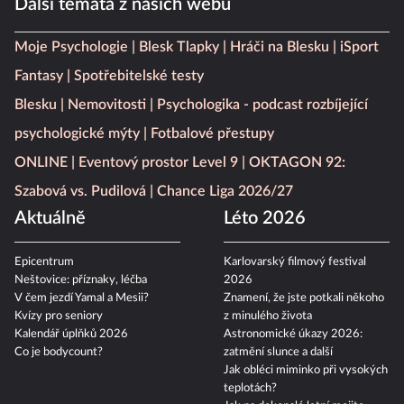
Další témata z našich webů
Moje Psychologie
Blesk Tlapky
Hráči na Blesku
iSport
Fantasy
Spotřebitelské testy
Blesku
Nemovitosti
Psychologika - podcast rozbíjející
psychologické mýty
Fotbalové přestupy
ONLINE
Eventový prostor Level 9
OKTAGON 92:
Szabová vs. Pudilová
Chance Liga 2026/27
Aktuálně
Léto 2026
Epicentrum
Karlovarský filmový festival
Neštovice: příznaky, léčba
2026
V čem jezdí Yamal a Mesii?
Znamení, že jste potkali někoho
Kvízy pro seniory
z minulého života
Kalendář úplňků 2026
Astronomické úkazy 2026:
Co je bodycount?
zatmění slunce a další
Jak obléci miminko při vysokých
teplotách?