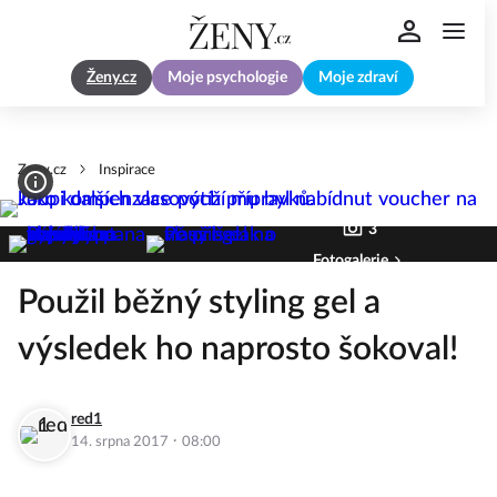
Ženy.cz
Moje psychologie
Moje zdraví
Zeny.cz
Inspirace
3
Fotogalerie
Použil běžný styling gel a
výsledek ho naprosto šokoval!
red1
·
14. srpna 2017
08:00