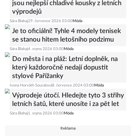
jsou nejlepší chladivé kousky z letních
výprodejů
Sára Blahaj
29. července 2026 03:00
Móda
Je to oficiální! Tyhle 4 modely tenisek
se stanou hitem letošního podzimu
Sára Blahaj
4. srpna 2026 03:00
Móda
Do města i na pláž: Letní doplněk, na
který každoročně nedají dopustit
stylové Pařížanky
Ivona Horváth Souralová
8. července 2024 03:00
Móda
Výprodeje útočí. Hledejte tyto 3 střihy
letních šatů, které unosíte i za pět let
Sára Blahaj
1. srpna 2026 03:00
Móda