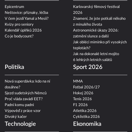
Epicentrum
Karlovarský filmový festival
Neštovice: příznaky, léčba
2026
V čem jezdí Yamal a Mesii?
Znamení, že jste potkali někoho
Kvízy pro seniory
z minulého života
Kalendář úplňků 2026
Astronomické úkazy 2026:
Co je bodycount?
zatmění slunce a další
Jak obléci miminko při vysokých
teplotách?
Jak na dokonalé letní mojito
6 lehkých letních salátů
Politika
Sport 2026
Nová superdávka: kdo na ní
MMA
dosáhne?
Fotbal 2026/27
Sjezd sudetských Němců
Hokej 2026
Proč vláda zavádí EET?
Tenis 2026
Padni komu padni
F1 2026
Výpověď z práce vzor
Atletika 2026
Divoký kačer
Cyklistika 2026
Technologie
Ekonomika