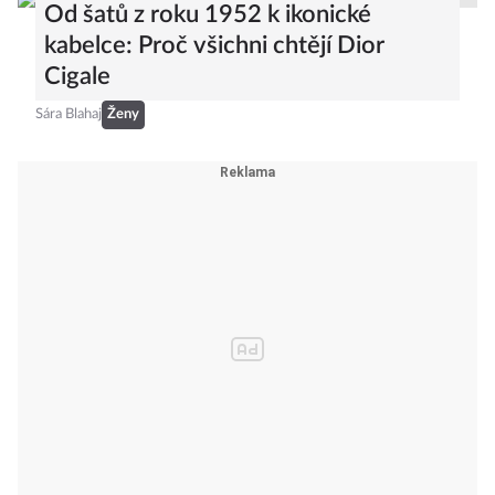
Od šatů z roku 1952 k ikonické
kabelce: Proč všichni chtějí Dior
Cigale
Sára Blahaj
Ženy