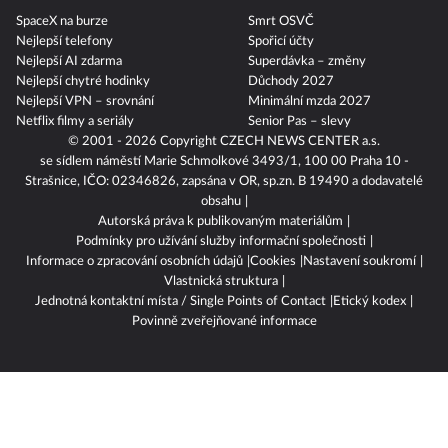
SpaceX na burze
Smrt OSVČ
Nejlepší telefony
Spořicí účty
Nejlepší AI zdarma
Superdávka – změny
Nejlepší chytré hodinky
Důchody 2027
Nejlepší VPN – srovnání
Minimální mzda 2027
Netflix filmy a seriály
Senior Pas – slevy
© 2001 - 2026 Copyright
CZECH NEWS CENTER a.s.
se sídlem náměstí Marie Schmolkové 3493/1, 100 00 Praha 10 -
Strašnice, IČO: 02346826, zapsána v OR, sp.zn. B 19490 a dodavatelé
obsahu
Autorská práva k publikovaným materiálům
Podmínky pro užívání služby informační společnosti
Informace o zpracování osobních údajů
Cookies
Nastavení soukromí
Vlastnická struktura
Jednotná kontaktní místa / Single Points of Contact
Etický kodex
Povinně zveřejňované informace