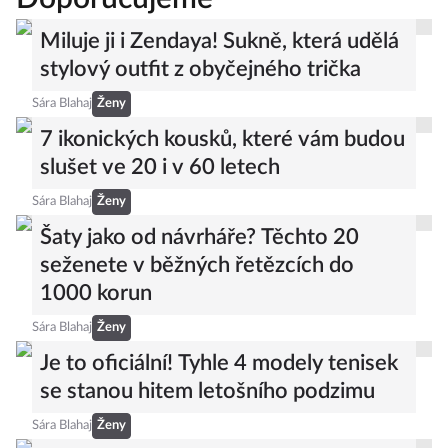
Miluje ji i Zendaya! Sukně, která udělá
stylový outfit z obyčejného trička
Sára Blahaj
Ženy
7 ikonických kousků, které vám budou
slušet ve 20 i v 60 letech
Sára Blahaj
Ženy
Šaty jako od návrháře? Těchto 20
seženete v běžných řetězcích do
1000 korun
Sára Blahaj
Ženy
Je to oficiální! Tyhle 4 modely tenisek
se stanou hitem letošního podzimu
Sára Blahaj
Ženy