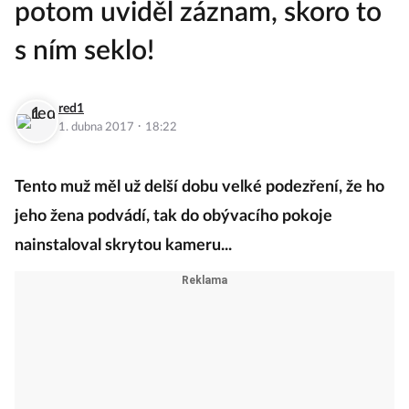
potom uviděl záznam, skoro to
s ním seklo!
red1
·
1. dubna 2017
18:22
Tento muž měl už delší dobu velké podezření, že ho
jeho žena podvádí, tak do obývacího pokoje
nainstaloval skrytou kameru...