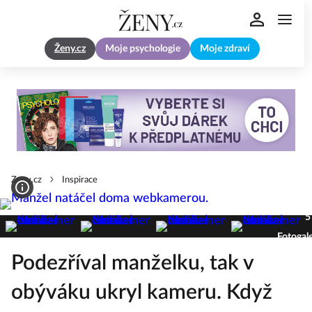
Ženy.cz
Moje psychologie
Moje zdraví
Zeny.cz
Inspirace
5
Fotogale
Podezříval manželku, tak v
obýváku ukryl kameru. Když