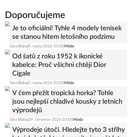
Doporučujeme
Je to oficiální! Tyhle 4 modely tenisek
se stanou hitem letošního podzimu
Sára Blahaj
4. srpna 2026 03:00
Móda
Od šatů z roku 1952 k ikonické
kabelce: Proč všichni chtějí Dior
Cigale
Sára Blahaj
3. srpna 2026 03:00
Móda
V čem přežít tropická horka? Tohle
jsou nejlepší chladivé kousky z letních
výprodejů
Sára Blahaj
29. července 2026 03:00
Móda
Výprodeje útočí. Hledejte tyto 3 střihy