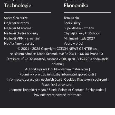
Technologie
Ekonomika
SpaceX na burze
Temu a clo
Nejlepší telefony
Spořicí účty
Nejlepší AI zdarma
Superdávka – změny
Nejlepší chytré hodinky
Chybějící roky k důchodu
Nejlepší VPN – srovnání
Minimální mzda 2027
Netflix filmy a seriály
Vedro v práci
© 2001 - 2026 Copyright
CZECH NEWS CENTER a.s.
se sídlem náměstí Marie Schmolkové 3493/1, 100 00 Praha 10 -
Strašnice, IČO: 02346826, zapsána v OR, sp.zn. B 19490 a dodavatelé
obsahu
Autorská práva k publikovaným materiálům
Podmínky pro užívání služby informační společnosti
Informace o zpracování osobních údajů
Cookies
Nastavení soukromí
Vlastnická struktura
Jednotná kontaktní místa / Single Points of Contact
Etický kodex
Povinně zveřejňované informace