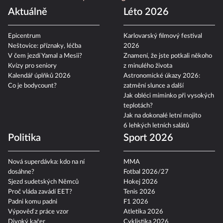
Aktuálně
Léto 2026
Epicentrum
Karlovarský filmový festival
Neštovice: příznaky, léčba
2026
V čem jezdí Yamal a Mesii?
Znamení, že jste potkali někoho
Kvízy pro seniory
z minulého života
Kalendář úplňků 2026
Astronomické úkazy 2026:
Co je bodycount?
zatmění slunce a další
Jak obléci miminko při vysokých
teplotách?
Jak na dokonalé letní mojito
6 lehkých letních salátů
Politika
Sport 2026
Nová superdávka: kdo na ní
MMA
dosáhne?
Fotbal 2026/27
Sjezd sudetských Němců
Hokej 2026
Proč vláda zavádí EET?
Tenis 2026
Padni komu padni
F1 2026
Výpověď z práce vzor
Atletika 2026
Divoký kačer
Cyklistika 2026