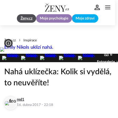
Ženy.cz
Moje psychologie
Moje zdraví
Zeny.cz
Inspirace
6
Fotogalerie
Nahá uklízečka: Kolik si vydělá,
to neuvěříte!
red1
·
16. dubna 2017
22:18