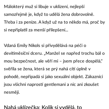
Málokterý muž si libuje v uklízení, nejlepší
samozřejmě je, když to udělá žena dobrovolně.
Třeba i za peníze. A když už na to někdo má, proč by
si nepřiplatil za menší přilepšení...
Vdaná Emily Nikols si přivydělává na péči o
devítiměsíční dceru. „Manžel se napřed trochu bál o
mou bezpečnost, ale věří mi – jsem přece dospělá,“
svěřila se žena, která se prý nahá cítí úplně v
pohodě, nepřipadá si jako sexuální objekt. Zákazníci
jsou všichni naprostí gentlemani a nic ani zkoušet
nesmějí.
Nahá uklízečka: Kolik si vydělá, to