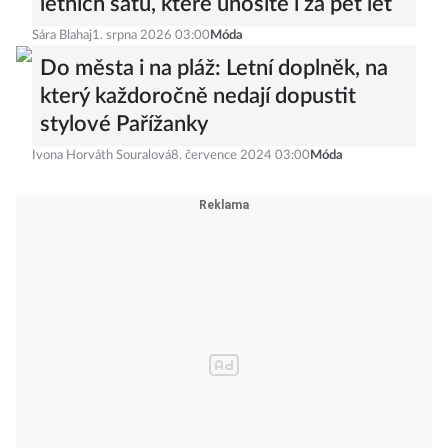
letních šatů, které unosíte i za pět let
Sára Blahaj
1. srpna 2026 03:00
Móda
Do města i na pláž: Letní doplněk, na
který každoročně nedají dopustit
stylové Pařížanky
Ivona Horváth Souralová
8. července 2024 03:00
Móda