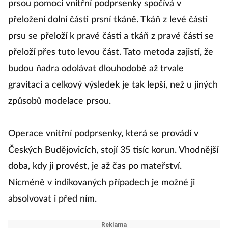
prsou pomocí vnitřní podprsenky spočívá v
přeložení dolní části prsní tkáně. Tkáň z levé části
prsu se přeloží k pravé části a tkáň z pravé části se
přeloží přes tuto levou část. Tato metoda zajistí, že
budou ňadra odolávat dlouhodobě až trvale
gravitaci a celkový výsledek je tak lepší, než u jiných
způsobů modelace prsou.
Operace vnitřní podprsenky, která se provádí v
Českých Budějovicích, stojí 35 tisíc korun. Vhodnější
doba, kdy ji provést, je až čas po mateřství.
Nicméně v indikovaných případech je možné ji
absolvovat i před ním.