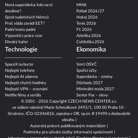
Nová superdávka: kdo na ní
MMA
dosáhne?
Fotbal 2026/27
Sjezd sudetských Němců
Hokej 2026
Proč vláda zavádí EET?
Tenis 2026
Padni komu padni
F1 2026
Výpověď z práce vzor
Atletika 2026
Divoký kačer
Cyklistika 2026
Technologie
Ekonomika
SpaceX na burze
Smrt OSVČ
Nejlepší telefony
Spořicí účty
Nejlepší AI zdarma
Superdávka – změny
Nejlepší chytré hodinky
Důchody 2027
Nejlepší VPN – srovnání
Minimální mzda 2027
Netflix filmy a seriály
Senior Pas – slevy
© 2001 - 2026 Copyright
CZECH NEWS CENTER a.s.
se sídlem náměstí Marie Schmolkové 3493/1, 100 00 Praha 10 -
Strašnice, IČO: 02346826, zapsána v OR, sp.zn. B 19490 a dodavatelé
obsahu
Autorská práva k publikovaným materiálům
Podmínky pro užívání služby informační společnosti