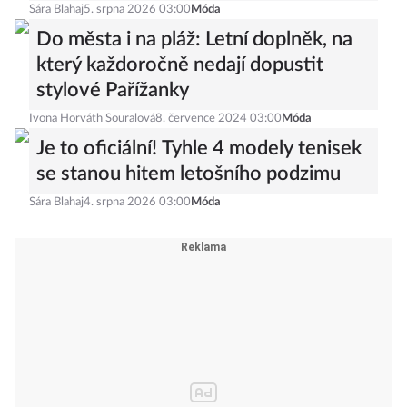
Sára Blahaj
5. srpna 2026 03:00
Móda
Do města i na pláž: Letní doplněk, na
který každoročně nedají dopustit
stylové Pařížanky
Ivona Horváth Souralová
8. července 2024 03:00
Móda
Je to oficiální! Tyhle 4 modely tenisek
se stanou hitem letošního podzimu
Sára Blahaj
4. srpna 2026 03:00
Móda