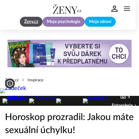
Ženy.cz
Moje psychologie
Moje zdraví
Zeny.cz
Inspirace
5
Fotogalerie
Horoskop prozradil: Jakou máte
sexuální úchylku!