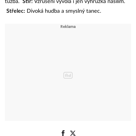
tužba.
Štír:
Vzrušení vyvolá i jen výhrůžka násilím.
Střelec:
Divoká hudba a smyslný tanec.