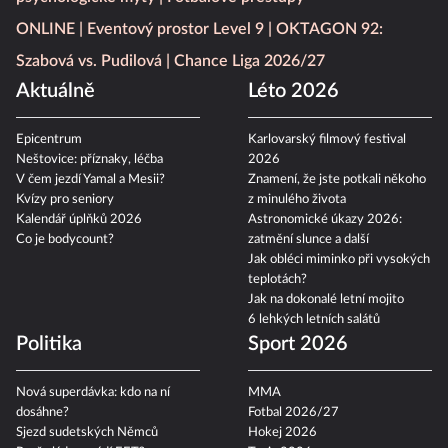
ONLINE
Eventový prostor Level 9
OKTAGON 92:
Szabová vs. Pudilová
Chance Liga 2026/27
Aktuálně
Léto 2026
Epicentrum
Karlovarský filmový festival
Neštovice: příznaky, léčba
2026
V čem jezdí Yamal a Mesii?
Znamení, že jste potkali někoho
Kvízy pro seniory
z minulého života
Kalendář úplňků 2026
Astronomické úkazy 2026:
Co je bodycount?
zatmění slunce a další
Jak obléci miminko při vysokých
teplotách?
Jak na dokonalé letní mojito
6 lehkých letních salátů
Politika
Sport 2026
Nová superdávka: kdo na ní
MMA
dosáhne?
Fotbal 2026/27
Sjezd sudetských Němců
Hokej 2026