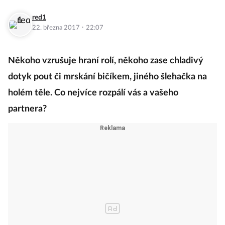
red1
·
22. března 2017
22:07
Někoho vzrušuje hraní rolí, někoho zase chladivý
dotyk pout či mrskání bičíkem, jiného šlehačka na
holém těle. Co nejvíce rozpálí vás a vašeho
partnera?