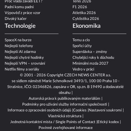
Proč vláda zavádí EET?
Tenis 2026
Padni komu padni
F1 2026
Výpověď z práce vzor
Atletika 2026
Divoký kačer
Cyklistika 2026
Technologie
Ekonomika
SpaceX na burze
Temu a clo
Nejlepší telefony
Spořicí účty
Nejlepší AI zdarma
Superdávka – změny
Nejlepší chytré hodinky
Chybějící roky k důchodu
Nejlepší VPN – srovnání
Minimální mzda 2027
Netflix filmy a seriály
Vedro v práci
© 2001 - 2026 Copyright
CZECH NEWS CENTER a.s.
se sídlem náměstí Marie Schmolkové 3493/1, 100 00 Praha 10 -
Strašnice, IČO: 02346826, zapsána v OR, sp.zn. B 19490 a dodavatelé
obsahu
Autorská práva k publikovaným materiálům
Podmínky pro užívání služby informační společnosti
Informace o zpracování osobních údajů
Cookies
Nastavení soukromí
Vlastnická struktura
Jednotná kontaktní místa / Single Points of Contact
Etický kodex
Povinně zveřejňované informace