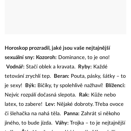
Horoskop prozradil, jaké jsou vaše nejtajnější
sexuální sny:
Kozoroh:
Dominance, to je ono!
Vodnář:
Stačí oblek a kravata.
Ryby:
Každé
tetování zrychlí tep.
Beran:
Pouta, pásky, šátky – to
je sexy!
Býk:
Bičíky, ty spolehlivě nažhaví!
Blíženci:
Nejvíc rozpálí dočasná slepota.
Rak:
Kůže nebo
latex, to zabere!
Lev:
Nějaké dobroty. Třeba ovoce
či šlehačka na nahá těla.
Panna:
Zahrát si někoho
jiného, to bude jízda.
Váhy:
Trojka – to je nejtajnější