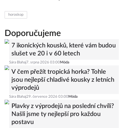
horoskop
Doporučujeme
7 ikonických kousků, které vám budou
slušet ve 20 i v 60 letech
Sára Blahaj
7. srpna 2026 03:00
Móda
V čem přežít tropická horka? Tohle
jsou nejlepší chladivé kousky z letních
výprodejů
Sára Blahaj
29. července 2026 03:00
Móda
Plavky z výprodejů na poslední chvíli?
Našli jsme ty nejlepší pro každou
postavu