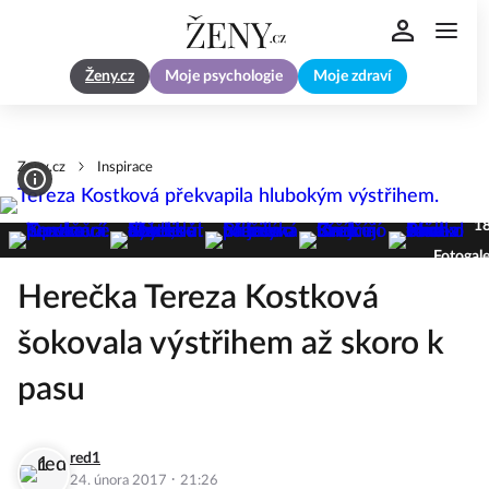
Ženy.cz
Moje psychologie
Moje zdraví
Zeny.cz
Inspirace
1
Fotogale
Herečka Tereza Kostková
šokovala výstřihem až skoro k
pasu
red1
·
24. února 2017
21:26