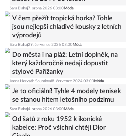
Sára Blahaj
7. srpna 2026 03:00
Móda
V čem přežít tropická horka? Tohle
jsou nejlepší chladivé kousky z letních
výprodejů
Sára Blahaj
29. července 2026 03:00
Móda
Do města i na pláž: Letní doplněk, na
který každoročně nedají dopustit
stylové Pařížanky
Ivona Horváth Souralová
8. července 2024 03:00
Móda
Je to oficiální! Tyhle 4 modely tenisek
se stanou hitem letošního podzimu
Sára Blahaj
4. srpna 2026 03:00
Móda
Od šatů z roku 1952 k ikonické
kabelce: Proč všichni chtějí Dior