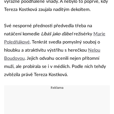
výrazně poodhalené vnady. A nebylo to poprvé, kdy
Tereza Kostková zaujala naditým dekoltem.
Své nesporné přednosti předvedla třeba na
natáčení komedie
Líbáš jako ďábel
režisérky
Marie
Poledňákové
. Tenkrát svedla pomyslný souboj o
hloubku a atraktivitu výstřihu s herečkou
Nelou
Boudovou
. Jejich odvahu ocenili nejen přítomní
muži, ale probírala se i v médiích. Podle nich tehdy
zvítězila právě Tereza Kostková.