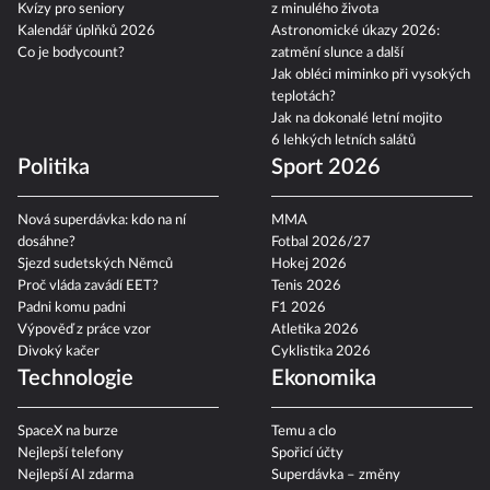
Kvízy pro seniory
z minulého života
Kalendář úplňků 2026
Astronomické úkazy 2026:
Co je bodycount?
zatmění slunce a další
Jak obléci miminko při vysokých
teplotách?
Jak na dokonalé letní mojito
6 lehkých letních salátů
Politika
Sport 2026
Nová superdávka: kdo na ní
MMA
dosáhne?
Fotbal 2026/27
Sjezd sudetských Němců
Hokej 2026
Proč vláda zavádí EET?
Tenis 2026
Padni komu padni
F1 2026
Výpověď z práce vzor
Atletika 2026
Divoký kačer
Cyklistika 2026
Technologie
Ekonomika
SpaceX na burze
Temu a clo
Nejlepší telefony
Spořicí účty
Nejlepší AI zdarma
Superdávka – změny