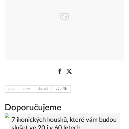
prsa
sexy
dekolt
výstřih
Doporučujeme
7 ikonických kousků, které vám budou
slušet ve 20 i v 60 letech