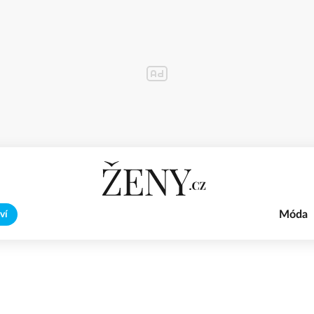
Móda
ví