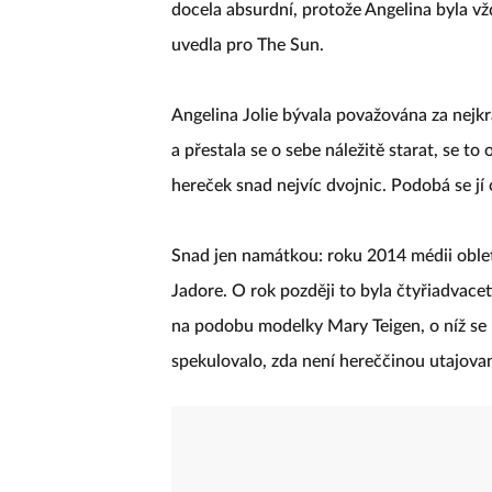
docela absurdní, protože Angelina byla vždy
uvedla pro The Sun.
Angelina Jolie bývala považována za nejkr
a přestala se o sebe náležitě starat, se to
hereček snad nejvíc dvojnic. Podobá se j
Snad jen namátkou: roku 2014 médii oblet
Jadore. O rok později to byla čtyřiadvace
na podobu modelky Mary Teigen, o níž se 
spekulovalo, zda není hereččinou utajova