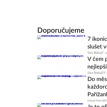
Doporučujeme
7 ikoni
slušet v
Sára Blahaj
7. 
V čem p
nejlepš
Sára Blahaj
29.
Do měst
každoro
Pařížan
Ivona Horváth