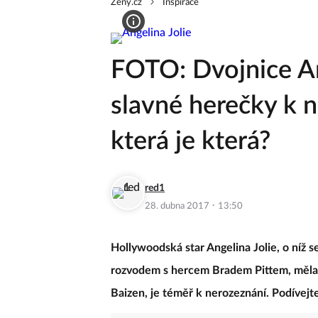
Zeny.cz
Inspirace
FOTO: Dvojnice An
slavné herečky k 
která je která?
red1
·
28. dubna 2017
13:50
Hollywoodská star Angelina Jolie, o níž se
rozvodem s hercem Bradem Pittem, měla ji
Baizen, je téměř k nerozeznání. Podívejte