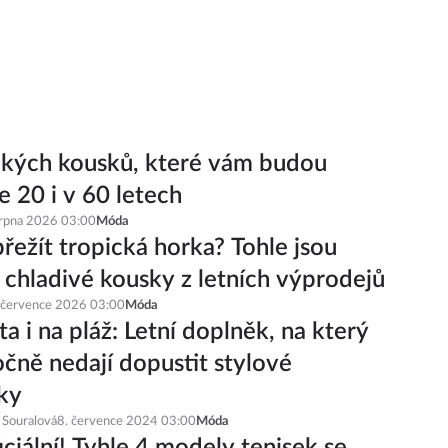
ckých kousků, které vám budou
e 20 i v 60 letech
srpna 2026 03:00
Móda
řežít tropická horka? Tohle jsou
í chladivé kousky z letních výprodejů
 července 2026 03:00
Móda
a i na pláž: Letní doplněk, na který
čně nedají dopustit stylové
ky
 Souralová
8. července 2024 03:00
Móda