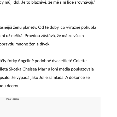
 můj idol. Je to bláznivé, že mě s ní lidé srovnávají,“
ásnější ženu planety. Od té doby, co výrazně pohubla
 o ní už neříká. Pravdou zůstává, že má ze všech
í opravdu mnoho žen a dívek.
ěly fotky Angelině podobné dvacetileté Colette
tiletá Skotka Chelsea Marr a loni média poukazovala
psalo, že vypadá jako Jolie zamlada. A dokonce se
nou dcerou.