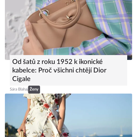
Od šatů z roku 1952 k ikonické
kabelce: Proč všichni chtějí Dior
Cigale
Sára Blahaj
Ženy