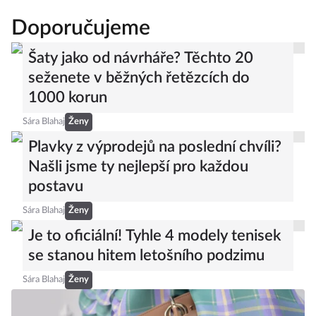
Doporučujeme
Šaty jako od návrháře? Těchto 20
seženete v běžných řetězcích do
1000 korun
Sára Blahaj
Ženy
Plavky z výprodejů na poslední chvíli?
Našli jsme ty nejlepší pro každou
postavu
Sára Blahaj
Ženy
Je to oficiální! Tyhle 4 modely tenisek
se stanou hitem letošního podzimu
Sára Blahaj
Ženy