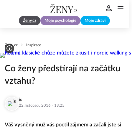
Ženy.cz
Moje psychologie
Moje zdraví
Zeny.cz
Inspirace
Co ženy předstírají na začátku
vztahu?
is
·
22. listopadu 2016
13:25
Váš vysněný muž vás poctil zájmem a začali jste si