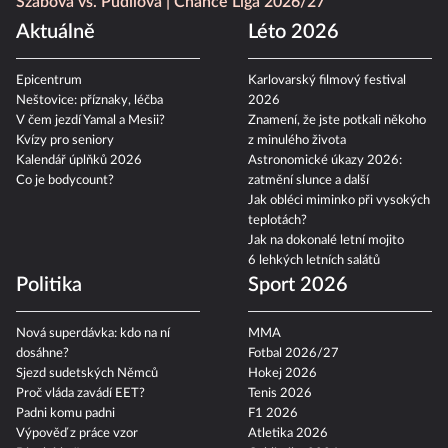
Szabová vs. Pudilová
Chance Liga 2026/27
Aktuálně
Léto 2026
Epicentrum
Karlovarský filmový festival
Neštovice: příznaky, léčba
2026
V čem jezdí Yamal a Mesii?
Znamení, že jste potkali někoho
Kvízy pro seniory
z minulého života
Kalendář úplňků 2026
Astronomické úkazy 2026:
Co je bodycount?
zatmění slunce a další
Jak obléci miminko při vysokých
teplotách?
Jak na dokonalé letní mojito
6 lehkých letních salátů
Politika
Sport 2026
Nová superdávka: kdo na ní
MMA
dosáhne?
Fotbal 2026/27
Sjezd sudetských Němců
Hokej 2026
Proč vláda zavádí EET?
Tenis 2026
Padni komu padni
F1 2026
Výpověď z práce vzor
Atletika 2026