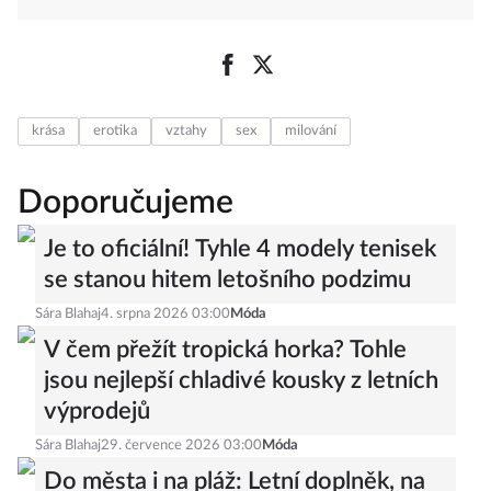
krása
erotika
vztahy
sex
milování
Doporučujeme
Je to oficiální! Tyhle 4 modely tenisek
se stanou hitem letošního podzimu
Sára Blahaj
4. srpna 2026 03:00
Móda
V čem přežít tropická horka? Tohle
jsou nejlepší chladivé kousky z letních
výprodejů
Sára Blahaj
29. července 2026 03:00
Móda
Do města i na pláž: Letní doplněk, na