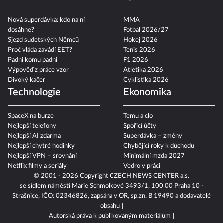
Nová superdávka: kdo na ní
MMA
dosáhne?
Fotbal 2026/27
Sjezd sudetských Němců
Hokej 2026
Proč vláda zavádí EET?
Tenis 2026
Padni komu padni
F1 2026
Výpověď z práce vzor
Atletika 2026
Divoký kačer
Cyklistika 2026
Technologie
Ekonomika
SpaceX na burze
Temu a clo
Nejlepší telefony
Spořicí účty
Nejlepší AI zdarma
Superdávka – změny
Nejlepší chytré hodinky
Chybějící roky k důchodu
Nejlepší VPN – srovnání
Minimální mzda 2027
Netflix filmy a seriály
Vedro v práci
© 2001 - 2026 Copyright
CZECH NEWS CENTER a.s.
se sídlem náměstí Marie Schmolkové 3493/1, 100 00 Praha 10 -
Strašnice, IČO: 02346826, zapsána v OR, sp.zn. B 19490 a dodavatelé
obsahu
Autorská práva k publikovaným materiálům