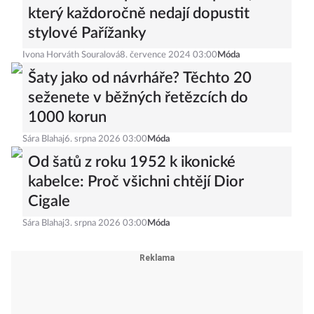
který každoročně nedají dopustit
stylové Pařížanky
Ivona Horváth Souralová
8. července 2024 03:00
Móda
Šaty jako od návrháře? Těchto 20
seženete v běžných řetězcích do
1000 korun
Sára Blahaj
6. srpna 2026 03:00
Móda
Od šatů z roku 1952 k ikonické
kabelce: Proč všichni chtějí Dior
Cigale
Sára Blahaj
3. srpna 2026 03:00
Móda