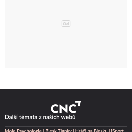
Další témata z našich webů
Moje Psychologie
Blesk Tlapky
Hráči na Blesku
iSport