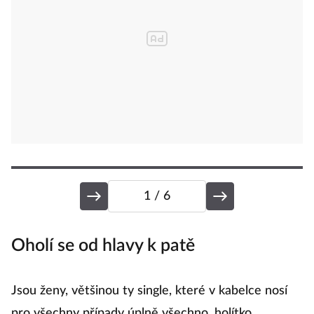
1
/ 6
Oholí se od hlavy k patě
N
Jsou ženy, většinou ty single, které v kabelce nosí
S
pro všechny případy úplně všechno, holítko