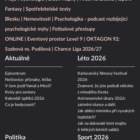
Fantasy
Spotřebitelské testy
Blesku
Nemovitosti
Psychologika - podcast rozbíjející
psychologické mýty
Fotbalové přestupy
ONLINE
Eventový prostor Level 9
OKTAGON 92:
Szabová vs. Pudilová
Chance Liga 2026/27
Aktuálně
Léto 2026
Epicentrum
Karlovarský filmový festival
Neštovice: příznaky, léčba
2026
V čem jezdí Yamal a Mesii?
Znamení, že jste potkali někoho
Kvízy pro seniory
z minulého života
Kalendář úplňků 2026
Astronomické úkazy 2026:
Co je bodycount?
zatmění slunce a další
Jak obléci miminko při vysokých
teplotách?
Jak na dokonalé letní mojito
6 lehkých letních salátů
Politika
Sport 2026