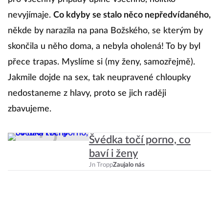
nevyjímaje.
Co kdyby se stalo něco nepředvídaného,
U
někde by narazila na pana Božského, se kterým by
př
skončila u něho doma, a nebyla oholená! To by byl
př
přece trapas. Myslíme si (my ženy, samozřejmě).
n
Jakmile dojde na sex, tak neupravené chloupky
k
nedostaneme z hlavy, proto se jich raději
ně
zbavujeme.
úč
př
Švédka točí porno, co
baví i ženy
Jn Tropp
Zaujalo nás