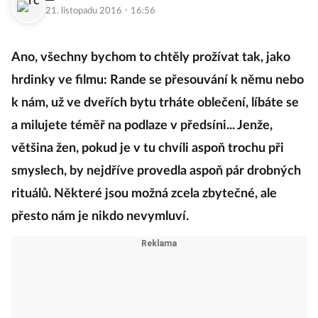
·
21. listopadu 2016
16:56
Ano, všechny bychom to chtěly prožívat tak, jako
hrdinky ve filmu: Rande se přesouvání k němu nebo
k nám, už ve dveřích bytu trháte oblečení, líbáte se
a milujete téměř na podlaze v předsíni... Jenže,
většina žen, pokud je v tu chvíli aspoň trochu při
smyslech, by nejdříve provedla aspoň pár drobných
rituálů. Některé jsou možná zcela zbytečné, ale
přesto nám je nikdo nevymluví.