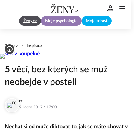
Ženy.cz
Moje psychologie
Moje zdraví
Zeny.cz
Inspirace
5 věcí, bez kterých se muž
neobejde v posteli
rc
·
9. ledna 2017
17:00
Nechat si od muže diktovat to, jak se máte chovat v