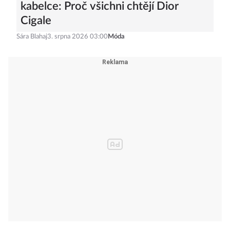
kabelce: Proč všichni chtějí Dior
Cigale
Sára Blahaj
3. srpna 2026 03:00
Móda