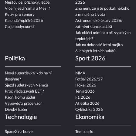
Neštovice: příznaky, léčba
2026
V čem jezdí Yamal a Mesii?
Znamení, že jste potkali někoho
Kvízy pro seniory
z minulého života
Kalendář úplňků 2026
Astronomické úkazy 2026:
Co je bodycount?
zatmění slunce a další
Jak obléci miminko při vysokých
teplotách?
Jak na dokonalé letní mojito
6 lehkých letních salátů
Politika
Sport 2026
Nová superdávka: kdo na ní
MMA
dosáhne?
Fotbal 2026/27
Sjezd sudetských Němců
Hokej 2026
Proč vláda zavádí EET?
Tenis 2026
Padni komu padni
F1 2026
Výpověď z práce vzor
Atletika 2026
Divoký kačer
Cyklistika 2026
Technologie
Ekonomika
SpaceX na burze
Temu a clo