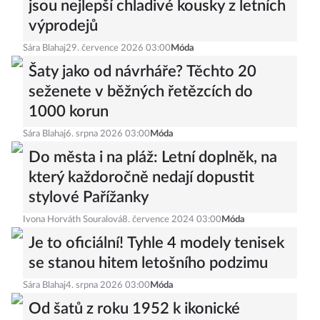
jsou nejlepší chladivé kousky z letních
výprodejů
Sára Blahaj
29. července 2026 03:00
Móda
Šaty jako od návrháře? Těchto 20
seženete v běžných řetězcích do
1000 korun
Sára Blahaj
6. srpna 2026 03:00
Móda
Do města i na pláž: Letní doplněk, na
který každoročně nedají dopustit
stylové Pařížanky
Ivona Horváth Souralová
8. července 2024 03:00
Móda
Je to oficiální! Tyhle 4 modely tenisek
se stanou hitem letošního podzimu
Sára Blahaj
4. srpna 2026 03:00
Móda
Od šatů z roku 1952 k ikonické