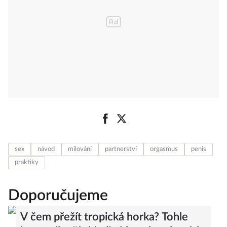
sex
návod
milování
partnerství
orgasmus
penis
praktiky
Doporučujeme
V čem přežít tropická horka? Tohle