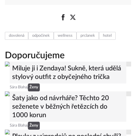
dovolená
odpočinek
wellness
prclanek
hotel
Doporučujeme
Miluje ji i Zendaya! Sukně, která udělá
stylový outfit z obyčejného trička
Sára Blahaj
Ženy
Šaty jako od návrháře? Těchto 20
seženete v běžných řetězcích do
1000 korun
Sára Blahaj
Ženy