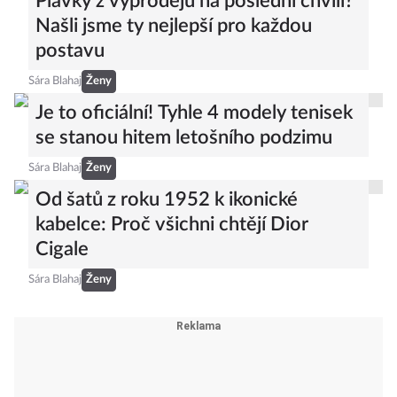
Plavky z výprodejů na poslední chvíli?
Našli jsme ty nejlepší pro každou
postavu
Sára Blahaj
Ženy
Je to oficiální! Tyhle 4 modely tenisek
se stanou hitem letošního podzimu
Sára Blahaj
Ženy
Od šatů z roku 1952 k ikonické
kabelce: Proč všichni chtějí Dior
Cigale
Sára Blahaj
Ženy