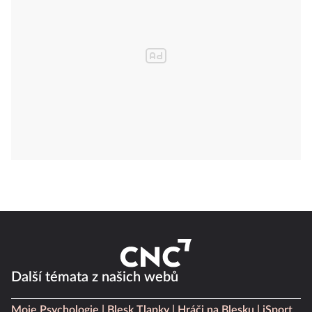
Další témata z našich webů
Moje Psychologie
Blesk Tlapky
Hráči na Blesku
iSport