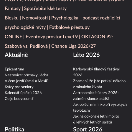
Fantasy
Spotřebitelské testy
Blesku
Nemovitosti
Psychologika - podcast rozbíjející
psychologické mýty
Fotbalové přestupy
ONLINE
Eventový prostor Level 9
OKTAGON 92:
Szabová vs. Pudilová
Chance Liga 2026/27
Aktuálně
Léto 2026
Epicentrum
Karlovarský filmový festival
Neštovice: příznaky, léčba
2026
V čem jezdí Yamal a Mesii?
Znamení, že jste potkali někoho
Kvízy pro seniory
z minulého života
Kalendář úplňků 2026
Astronomické úkazy 2026:
Co je bodycount?
zatmění slunce a další
Jak obléci miminko při vysokých
teplotách?
Jak na dokonalé letní mojito
6 lehkých letních salátů
Politika
Sport 2026