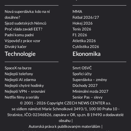
Nová superdávka: kdo na ní
MMA
dosáhne?
Fotbal 2026/27
Sjezd sudetských Němců
Hokej 2026
Proč vláda zavádí EET?
Tenis 2026
Padni komu padni
F1 2026
Výpověď z práce vzor
Atletika 2026
Divoký kačer
Cyklistika 2026
Technologie
Ekonomika
SpaceX na burze
Smrt OSVČ
Nejlepší telefony
Spořicí účty
Nejlepší AI zdarma
Superdávka – změny
Nejlepší chytré hodinky
Důchody 2027
Nejlepší VPN – srovnání
Minimální mzda 2027
Netflix filmy a seriály
Senior Pas – slevy
© 2001 - 2026 Copyright
CZECH NEWS CENTER a.s.
se sídlem náměstí Marie Schmolkové 3493/1, 100 00 Praha 10 -
Strašnice, IČO: 02346826, zapsána v OR, sp.zn. B 19490 a dodavatelé
obsahu
Autorská práva k publikovaným materiálům