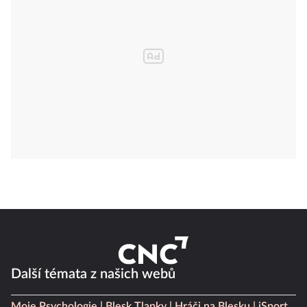
Další témata z našich webů
Moje Psychologie
Blesk Tlapky
Hráči na Blesku
iSport