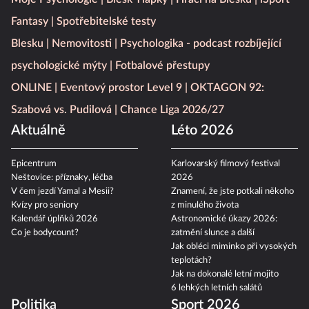
Fantasy
Spotřebitelské testy
Blesku
Nemovitosti
Psychologika - podcast rozbíjející
psychologické mýty
Fotbalové přestupy
ONLINE
Eventový prostor Level 9
OKTAGON 92:
Szabová vs. Pudilová
Chance Liga 2026/27
Aktuálně
Léto 2026
Epicentrum
Karlovarský filmový festival
Neštovice: příznaky, léčba
2026
V čem jezdí Yamal a Mesii?
Znamení, že jste potkali někoho
Kvízy pro seniory
z minulého života
Kalendář úplňků 2026
Astronomické úkazy 2026:
Co je bodycount?
zatmění slunce a další
Jak obléci miminko při vysokých
teplotách?
Jak na dokonalé letní mojito
6 lehkých letních salátů
Politika
Sport 2026