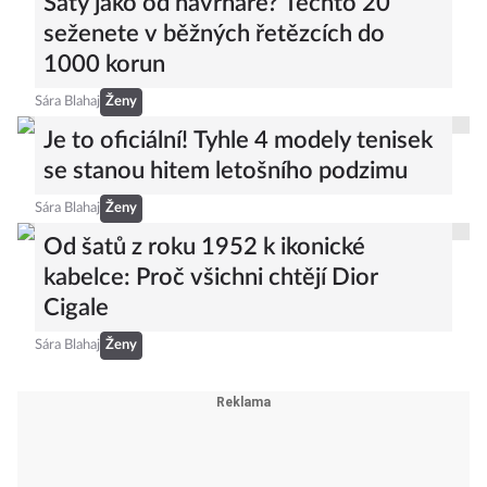
Šaty jako od návrháře? Těchto 20
seženete v běžných řetězcích do
1000 korun
Sára Blahaj
Ženy
Je to oficiální! Tyhle 4 modely tenisek
se stanou hitem letošního podzimu
Sára Blahaj
Ženy
Od šatů z roku 1952 k ikonické
kabelce: Proč všichni chtějí Dior
Cigale
Sára Blahaj
Ženy