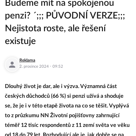
Budeme mít na spokojenou
penzi? ´;;; PŮVODNÍ VERZE;;;
Nejistota roste, ale řešení
existuje
Reklama
·
2. prosince 2024
09:52
Dlouhý život je dar, ale i výzva. Významná část
českých důchodců (66 %) si penzi užívá a shoduje
se, že je i v této etapě života na co se těšit. Vyplývá
to z průzkumu NN Životní pojišťovny zahrnující
téměř 12 tisíc respondentů z 11 zemí světa ve věku
od 18 do 79 let. Rozhodující ale je, jak dobře se na