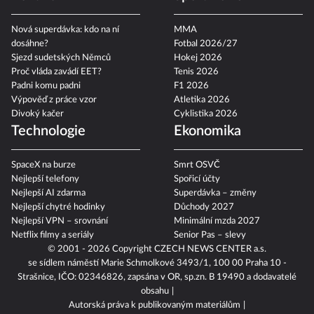
Nová superdávka: kdo na ní
MMA
dosáhne?
Fotbal 2026/27
Sjezd sudetských Němců
Hokej 2026
Proč vláda zavádí EET?
Tenis 2026
Padni komu padni
F1 2026
Výpověď z práce vzor
Atletika 2026
Divoký kačer
Cyklistika 2026
Technologie
Ekonomika
SpaceX na burze
Smrt OSVČ
Nejlepší telefony
Spořicí účty
Nejlepší AI zdarma
Superdávka – změny
Nejlepší chytré hodinky
Důchody 2027
Nejlepší VPN – srovnání
Minimální mzda 2027
Netflix filmy a seriály
Senior Pas – slevy
© 2001 - 2026 Copyright
CZECH NEWS CENTER a.s.
se sídlem náměstí Marie Schmolkové 3493/1, 100 00 Praha 10 -
Strašnice, IČO: 02346826, zapsána v OR, sp.zn. B 19490 a dodavatelé
obsahu
Autorská práva k publikovaným materiálům