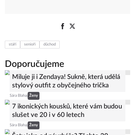
stáří
senioři
důchod
Doporučujeme
Miluje ji i Zendaya! Sukně, která udělá
stylový outfit z obyčejného trička
Sára Blahaj
Ženy
7 ikonických kousků, které vám budou
slušet ve 20 i v 60 letech
Sára Blahaj
Ženy