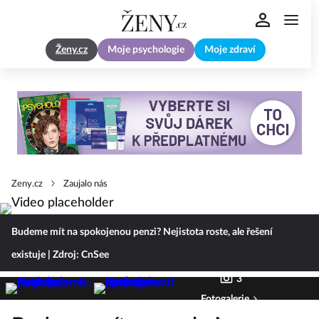
Ženy.cz
Moje psychologie
Moje zdraví
Zeny.cz
Zaujalo nás
Budeme mít na spokojenou penzi? Nejistota roste, ale řešení
existuje
| Zdroj: CnSee
3
Fotogalerie