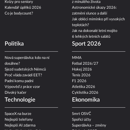
Kvízy pro seniory
z minulého života
Kalendář úplňků 2026
Astronomické úkazy 2026:
Co je bodycount?
zatmění slunce a další
Jak obléci miminko při vysokých
teplotách?
Jak na dokonalé letní mojito
6 lehkých letních salátů
Politika
Sport 2026
Nová superdávka: kdo na ní
MMA
dosáhne?
Fotbal 2026/27
Sjezd sudetských Němců
Hokej 2026
Proč vláda zavádí EET?
Tenis 2026
Padni komu padni
F1 2026
Výpověď z práce vzor
Atletika 2026
Divoký kačer
Cyklistika 2026
Technologie
Ekonomika
SpaceX na burze
Smrt OSVČ
Nejlepší telefony
Spořicí účty
Nejlepší AI zdarma
Superdávka – změny