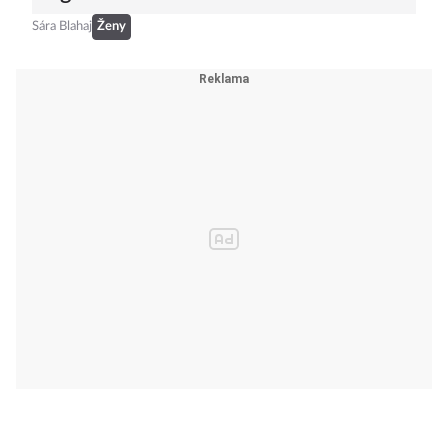
Sára Blahaj
Ženy