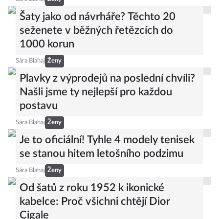
Šaty jako od návrháře? Těchto 20
seženete v běžných řetězcích do
1000 korun
Sára Blahaj
Ženy
Plavky z výprodejů na poslední chvíli?
Našli jsme ty nejlepší pro každou
postavu
Sára Blahaj
Ženy
Je to oficiální! Tyhle 4 modely tenisek
se stanou hitem letošního podzimu
Sára Blahaj
Ženy
Od šatů z roku 1952 k ikonické
kabelce: Proč všichni chtějí Dior
Cigale