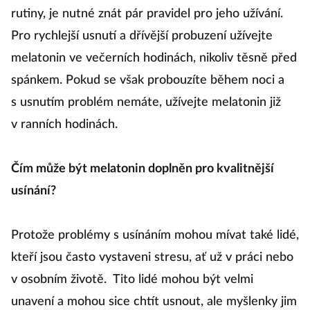
rutiny, je nutné znát pár pravidel pro jeho užívání.
Pro rychlejší usnutí a dřívější probuzení užívejte
melatonin ve večerních hodinách, nikoliv těsně před
spánkem. Pokud se však probouzíte během noci a
s usnutím problém nemáte, užívejte melatonin již
v ranních hodinách.
Čím může být melatonin doplněn pro kvalitnější
usínání?
Protože problémy s usínáním mohou mívat také lidé,
kteří jsou často vystaveni stresu, ať už v práci nebo
v osobním životě. Tito lidé mohou být velmi
unavení a mohou sice chtít usnout, ale myšlenky jim