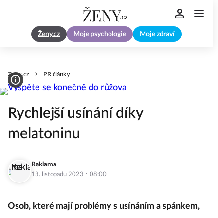
Ženy.cz
Moje psychologie
Moje zdraví
Zeny.cz
PR články
Rychlejší usínání díky
melatoninu
Reklama
·
13. listopadu 2023
08:00
Osob, které mají problémy s usínáním a spánkem,