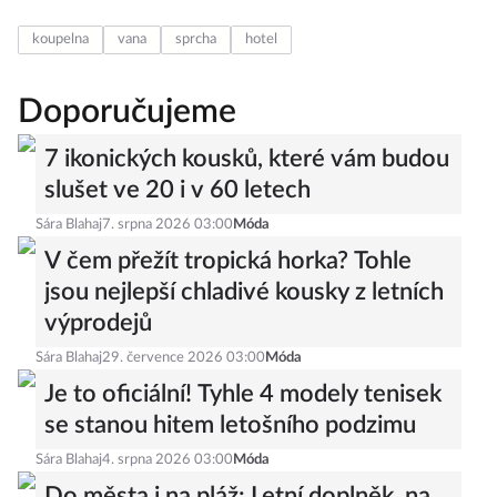
koupelna
vana
sprcha
hotel
Doporučujeme
7 ikonických kousků, které vám budou
slušet ve 20 i v 60 letech
Sára Blahaj
7. srpna 2026 03:00
Móda
V čem přežít tropická horka? Tohle
jsou nejlepší chladivé kousky z letních
výprodejů
Sára Blahaj
29. července 2026 03:00
Móda
Je to oficiální! Tyhle 4 modely tenisek
se stanou hitem letošního podzimu
Sára Blahaj
4. srpna 2026 03:00
Móda
Do města i na pláž: Letní doplněk, na