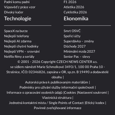
Padni komu padni
F1 2026
Výpověď z práce vzor
Atletika 2026
Divoký kačer
Cyklistika 2026
Technologie
Ekonomika
SpaceX na burze
Smrt OSVČ
Nejlepší telefony
Spořicí účty
Nejlepší AI zdarma
Superdávka – změny
Nejlepší chytré hodinky
Důchody 2027
Nejlepší VPN – srovnání
Minimální mzda 2027
Netflix filmy a seriály
Senior Pas – slevy
© 2001 - 2026 Copyright
CZECH NEWS CENTER a.s.
se sídlem náměstí Marie Schmolkové 3493/1, 100 00 Praha 10 -
Strašnice, IČO: 02346826, zapsána v OR, sp.zn. B 19490 a dodavatelé
obsahu
Autorská práva k publikovaným materiálům
Podmínky pro užívání služby informační společnosti
Informace o zpracování osobních údajů
Cookies
Nastavení soukromí
Vlastnická struktura
Jednotná kontaktní místa / Single Points of Contact
Etický kodex
Povinně zveřejňované informace