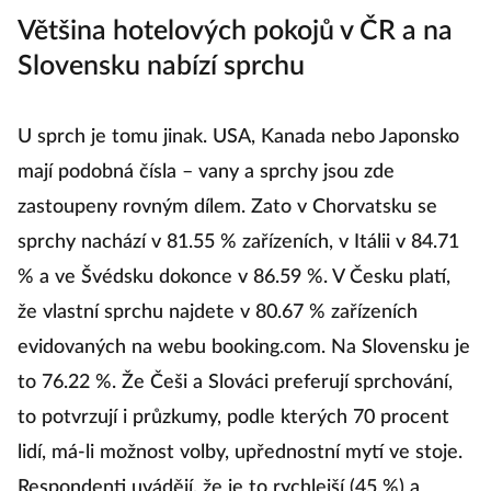
Většina hotelových pokojů v ČR a na
Slovensku nabízí sprchu
U sprch je tomu jinak. USA, Kanada nebo Japonsko
mají podobná čísla – vany a sprchy jsou zde
zastoupeny rovným dílem. Zato v Chorvatsku se
sprchy nachází v 81.55 % zařízeních, v Itálii v 84.71
% a ve Švédsku dokonce v 86.59 %. V Česku platí,
že vlastní sprchu najdete v 80.67 % zařízeních
evidovaných na webu booking.com. Na Slovensku je
to 76.22 %. Že Češi a Slováci preferují sprchování,
to potvrzují i průzkumy, podle kterých 70 procent
lidí, má-li možnost volby, upřednostní mytí ve stoje.
Respondenti uvádějí, že je to rychlejší (45 %) a