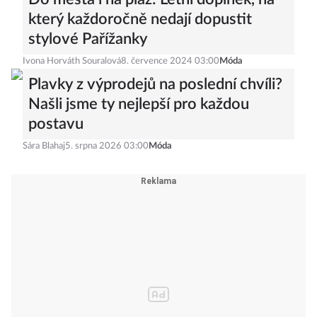
který každoročně nedají dopustit
stylové Pařížanky
Ivona Horváth Souralová
8. července 2024 03:00
Móda
Plavky z výprodejů na poslední chvíli?
Našli jsme ty nejlepší pro každou
postavu
Sára Blahaj
5. srpna 2026 03:00
Móda