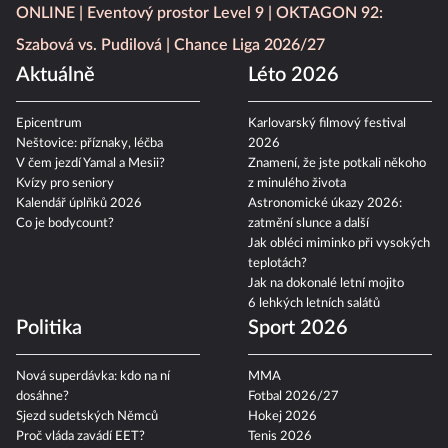
ONLINE
Eventový prostor Level 9
OKTAGON 92:
Szabová vs. Pudilová
Chance Liga 2026/27
Aktuálně
Léto 2026
Epicentrum
Karlovarský filmový festival
Neštovice: příznaky, léčba
2026
V čem jezdí Yamal a Mesii?
Znamení, že jste potkali někoho
Kvízy pro seniory
z minulého života
Kalendář úplňků 2026
Astronomické úkazy 2026:
Co je bodycount?
zatmění slunce a další
Jak obléci miminko při vysokých
teplotách?
Jak na dokonalé letní mojito
6 lehkých letních salátů
Politika
Sport 2026
Nová superdávka: kdo na ní
MMA
dosáhne?
Fotbal 2026/27
Sjezd sudetských Němců
Hokej 2026
Proč vláda zavádí EET?
Tenis 2026