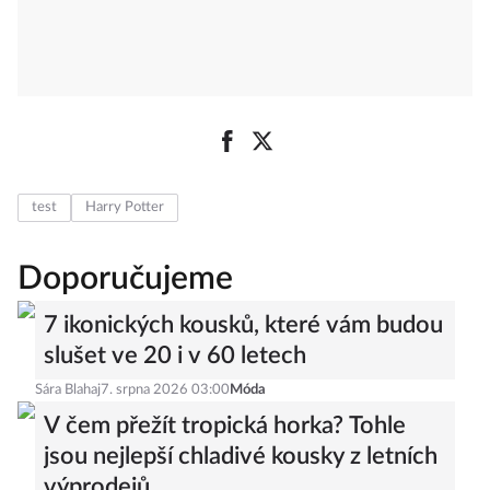
test
Harry Potter
Doporučujeme
7 ikonických kousků, které vám budou
slušet ve 20 i v 60 letech
Sára Blahaj
7. srpna 2026 03:00
Móda
V čem přežít tropická horka? Tohle
jsou nejlepší chladivé kousky z letních
výprodejů