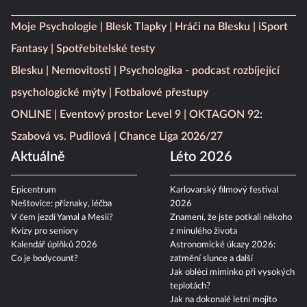
Moje Psychologie
Blesk Tlapky
Hráči na Blesku
iSport
Fantasy
Spotřebitelské testy
Blesku
Nemovitosti
Psychologika - podcast rozbíjející
psychologické mýty
Fotbalové přestupy
ONLINE
Eventový prostor Level 9
OKTAGON 92:
Szabová vs. Pudilová
Chance Liga 2026/27
Aktuálně
Léto 2026
Epicentrum
Karlovarský filmový festival
Neštovice: příznaky, léčba
2026
V čem jezdí Yamal a Mesii?
Znamení, že jste potkali někoho
Kvízy pro seniory
z minulého života
Kalendář úplňků 2026
Astronomické úkazy 2026:
Co je bodycount?
zatmění slunce a další
Jak obléci miminko při vysokých
teplotách?
Jak na dokonalé letní mojito