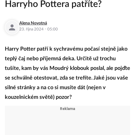
Harryho Pottera patříte?
Alena Novotná
·
23. října 2024
05:00
Harry Potter patří k sychravému počasí stejně jako
teplý čaj nebo příjemná deka. Určitě už trochu
tušíte, kam by vás Moudrý klobouk poslal, ale pojďte
se schválně otestovat, zda se trefíte. Jaké jsou vaše
silné stránky a na co si musíte dát (nejen v
kouzelnickém světě) pozor?