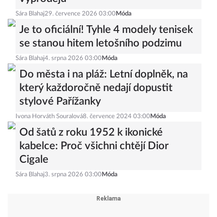
Sára Blahaj
29. července 2026 03:00
Móda
Je to oficiální! Tyhle 4 modely tenisek
se stanou hitem letošního podzimu
Sára Blahaj
4. srpna 2026 03:00
Móda
Do města i na pláž: Letní doplněk, na
který každoročně nedají dopustit
stylové Pařížanky
Ivona Horváth Souralová
8. července 2024 03:00
Móda
Od šatů z roku 1952 k ikonické
kabelce: Proč všichni chtějí Dior
Cigale
Sára Blahaj
3. srpna 2026 03:00
Móda