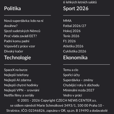
6 lehkých letních salátů
Politika
Sport 2026
Nová superdávka: kdo na ní
MMA
dosáhne?
Fotbal 2026/27
Sjezd sudetských Němců
Hokej 2026
Proč vláda zavádí EET?
Tenis 2026
Padni komu padni
F1 2026
Výpověď z práce vzor
Atletika 2026
Divoký kačer
Cyklistika 2026
Technologie
Ekonomika
SpaceX na burze
Temu a clo
Nejlepší telefony
Spořicí účty
Nejlepší AI zdarma
Superdávka – změny
Nejlepší chytré hodinky
Chybějící roky k důchodu
Nejlepší VPN – srovnání
Minimální mzda 2027
Netflix filmy a seriály
Vedro v práci
© 2001 - 2026 Copyright
CZECH NEWS CENTER a.s.
se sídlem náměstí Marie Schmolkové 3493/1, 100 00 Praha 10 -
Strašnice, IČO: 02346826, zapsána v OR, sp.zn. B 19490 a dodavatelé