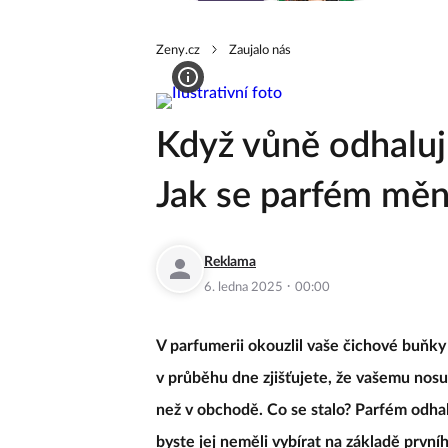
Zeny.cz
Zaujalo nás
Když vůně odhaluj
Jak se parfém měn
Reklama
·
6. ledna 2025
00:00
V parfumerii okouzlil vaše čichové buňky
v průběhu dne zjišťujete, že vašemu nos
než v obchodě. Co se stalo? Parfém odha
byste jej neměli vybírat na základě první