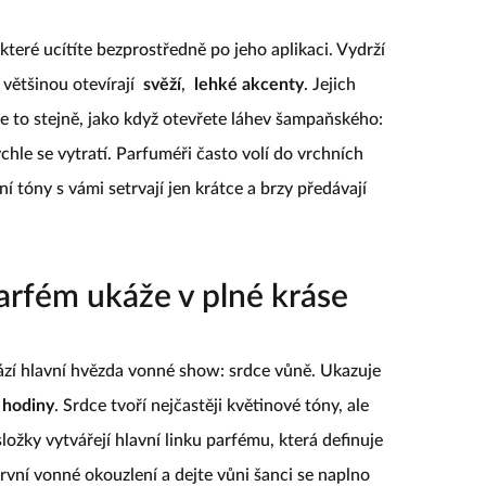
které ucítíte bezprostředně po jeho aplikaci. Vydrží
většinou otevírají
svěží
,
lehké akcenty
. Jejich
je to stejně, jako když otevřete láhev šampaňského:
ychle se vytratí. Parfuméři často volí do vrchních
í tóny s vámi setrvají jen krátce a brzy předávají
arfém ukáže v plné kráse
hází hlavní hvězda vonné show: srdce vůně. Ukazuje
 hodiny
. Srdce tvoří nejčastěji květinové tóny, ale
ožky vytvářejí hlavní linku parfému, která definuje
rvní vonné okouzlení a dejte vůni šanci se naplno