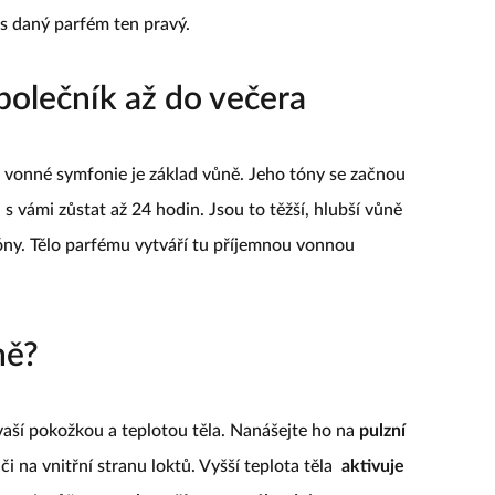
vás daný parfém ten pravý.
polečník až do večera
lé vonné symfonie je základ vůně. Jeho tóny se začnou
 vámi zůstat až 24 hodin. Jsou to těžší, hlubší vůně
tóny. Tělo parfému vytváří tu příjemnou vonnou
ně?
 vaší pokožkou a teplotou těla. Nanášejte ho na
pulzní
i či na vnitřní stranu loktů. Vyšší teplota těla
aktivuje