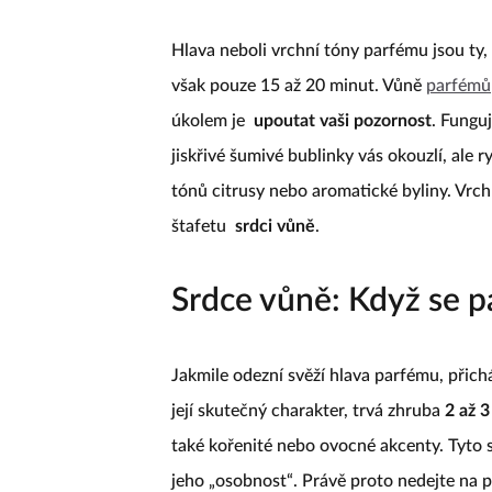
Hlava neboli vrchní tóny parfému jsou ty, 
však pouze 15 až 20 minut. Vůně
parfémů
úkolem je
upoutat vaši pozornost
. Fungu
jiskřivé šumivé bublinky vás okouzlí, ale r
tónů citrusy nebo aromatické byliny. Vrchn
štafetu
srdci vůně
.
Srdce vůně: Když se p
Jakmile odezní svěží hlava parfému, přic
její skutečný charakter, trvá zhruba
2 až 3
také kořenité nebo ovocné akcenty. Tyto sl
jeho „osobnost“. Právě proto nedejte na p