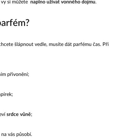
 a vy si můžete
naplno užívat vonného dojmu
.
parfém?
echcete šlápnout vedle, musíte dát parfému čas. Při
ím přivonění;
apírek;
jeví
srdce vůně
;
k na vás působí.