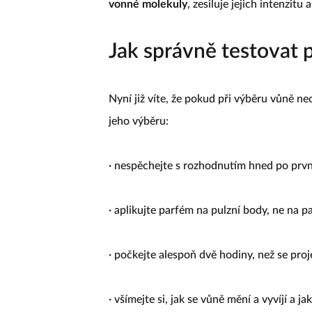
vonné molekuly
, zesiluje jejich intenzitu
Jak správně testovat 
Nyní již víte, že pokud při výběru vůně n
jeho výběru:
· nespěchejte s rozhodnutím hned po prvn
· aplikujte parfém na pulzní body, ne na p
· počkejte alespoň dvě hodiny, než se pro
· všímejte si, jak se vůně mění a vyvíjí a ja