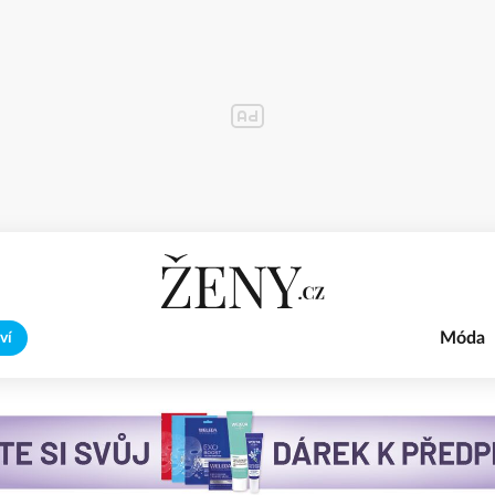
Móda
ví