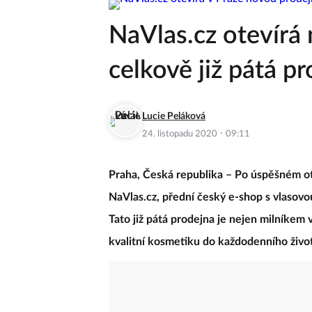
NaVlas.cz otevírá 
celkově již pátá p
Lucie Peláková
·
24. listopadu 2020
09:11
Praha, Česká republika – Po úspěšném ote
NaVlas.cz, přední český e-shop s vlasovo
Tato již pátá prodejna je nejen milníkem 
kvalitní kosmetiku do každodenního živo