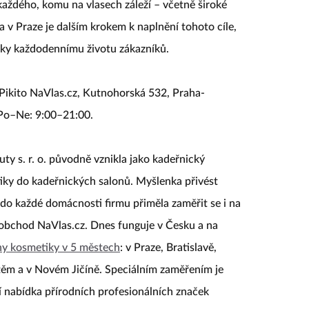
každého, komu na vlasech záleží – včetně široké
a v Praze je dalším krokem k naplnění tohoto cíle,
tiky každodennímu životu zákazníků.
 Pikito NaVlas.cz, Kutnohorská 532, Praha-
 Po–Ne: 9:00–21:00.
y s. r. o. původně vznikla jako kadeřnický
iky do kadeřnických salonů. Myšlenka přivést
 do každé domácnosti firmu přiměla zaměřit se i na
 obchod NaVlas.cz. Dnes funguje v Česku a na
ny kosmetiky v 5 městech
: v Praze, Bratislavě,
ěm a v Novém Jičíně. Speciálním zaměřením je
ší nabídka přírodních profesionálních značek