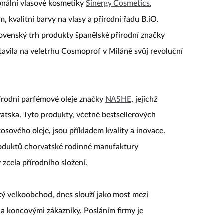
ionální vlasové kosmetiky
Sinergy Cosmetics
,
 kvalitní barvy na vlasy a přírodní řadu B.iO.
lovenský trh produkty španělské přírodní značky
tavila na veletrhu Cosmoprof v Miláně svůj revoluční
írodní parfémové oleje značky
NASHE
, jejichž
atska. Tyto produkty, včetně bestsellerových
sového oleje, jsou příkladem kvality a inovace.
roduktů chorvatské rodinné manufaktury
 zcela přírodního složení.
ký velkoobchod, dnes slouží jako most mezi
a koncovými zákazníky. Posláním firmy je