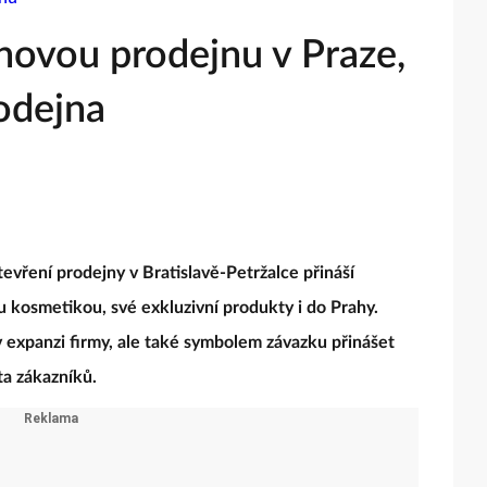
novou prodejnu v Praze,
rodejna
vření prodejny v Bratislavě-Petržalce přináší
u kosmetikou, své exkluzivní produkty i do Prahy.
v expanzi firmy, ale také symbolem závazku přinášet
ta zákazníků.