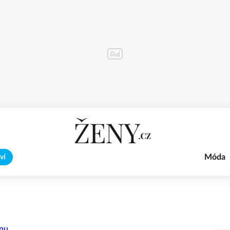
Móda
ví