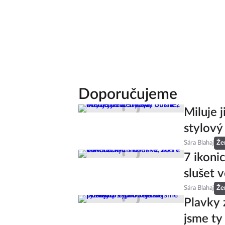
Doporučujeme
Miluje 
stylový
Sára Blahaj
Že
7 ikoni
slušet v
Sára Blahaj
Že
Plavky 