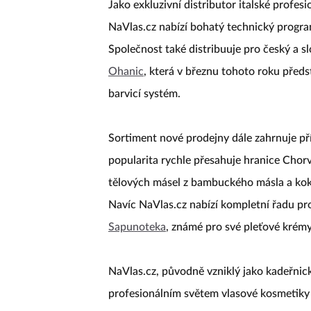
Jako exkluzivní distributor italské profes
NaVlas.cz nabízí bohatý technický program,
Společnost také distribuuje pro český a s
Ohanic
, která v březnu tohoto roku předs
barvicí systém.
Sortiment nové prodejny dále zahrnuje př
popularita rychle přesahuje hranice Chorv
tělových másel z bambuckého másla a koko
Navíc NaVlas.cz nabízí kompletní řadu p
Sapunoteka
, známé pro své pleťové krémy
NaVlas.cz, původně vzniklý jako kadeřnic
profesionálním světem vlasové kosmetiky 