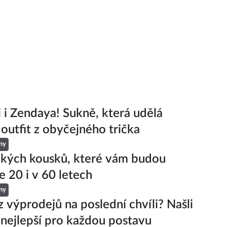
ji i Zendaya! Sukně, která udělá
 outfit z obyčejného trička
ny
ckých kousků, které vám budou
e 20 i v 60 letech
ny
z výprodejů na poslední chvíli? Našli