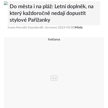
Do města i na pláž: Letní doplněk, na
který každoročně nedají dopustit
stylové Pařížanky
Ivona Horváth Souralová
8. července 2024 03:00
Móda