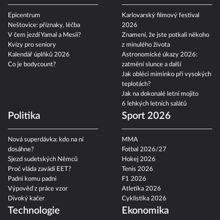
Epicentrum
Karlovarský filmový festival
Neštovice: příznaky, léčba
2026
V čem jezdí Yamal a Mesii?
Znamení, že jste potkali někoho
Kvízy pro seniory
z minulého života
Kalendář úplňků 2026
Astronomické úkazy 2026:
Co je bodycount?
zatmění slunce a další
Jak obléci miminko při vysokých
teplotách?
Jak na dokonalé letní mojito
6 lehkých letních salátů
Politika
Sport 2026
Nová superdávka: kdo na ní
MMA
dosáhne?
Fotbal 2026/27
Sjezd sudetských Němců
Hokej 2026
Proč vláda zavádí EET?
Tenis 2026
Padni komu padni
F1 2026
Výpověď z práce vzor
Atletika 2026
Divoký kačer
Cyklistika 2026
Technologie
Ekonomika