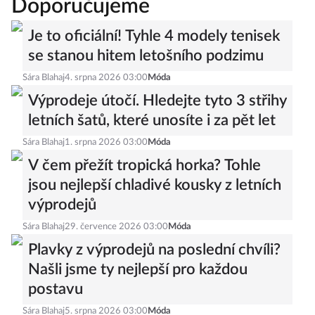
Doporučujeme
Je to oficiální! Tyhle 4 modely tenisek
se stanou hitem letošního podzimu
Sára Blahaj
4. srpna 2026 03:00
Móda
Výprodeje útočí. Hledejte tyto 3 střihy
letních šatů, které unosíte i za pět let
Sára Blahaj
1. srpna 2026 03:00
Móda
V čem přežít tropická horka? Tohle
jsou nejlepší chladivé kousky z letních
výprodejů
Sára Blahaj
29. července 2026 03:00
Móda
Plavky z výprodejů na poslední chvíli?
Našli jsme ty nejlepší pro každou
postavu
Sára Blahaj
5. srpna 2026 03:00
Móda