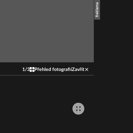
1
/
3
Přehled fotografií
Zavřít