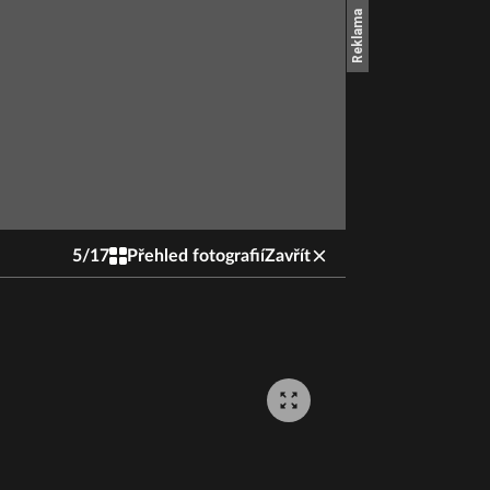
5
/
17
Přehled fotografií
Zavřít