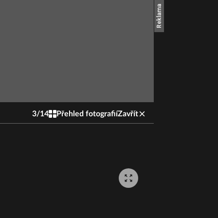
3
/
14
Přehled fotografií
Zavřít