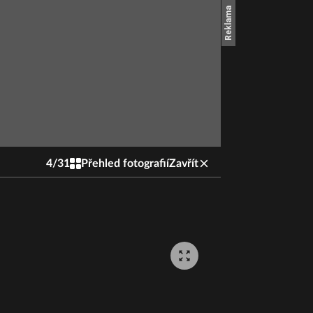
4
/
31
Přehled fotografií
Zavřít