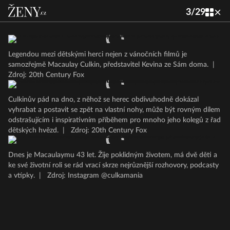
3
/
29
Legendou mezi dětskými herci nejen z vánočních filmů je
samozřejmě Macaulay Culkin, představitel Kevina ze Sám doma.
|
Zdroj: 20th Century Fox
Culkinův pád na dno, z něhož se herec obdivuhodně dokázal
vyhrabat a postavit se zpět na vlastní nohy, může být rovným dílem
odstrašujícím i inspirativním příběhem pro mnoho jeho kolegů z řad
dětských hvězd.
|
Zdroj: 20th Century Fox
Dnes je Macaulaymu 43 let. Žije poklidným životem, má dvě děti a
ke své životní roli se rád vrací skrze nejrůznější rozhovory, podcasty
a vtípky.
|
Zdroj: Instagram @culkamania