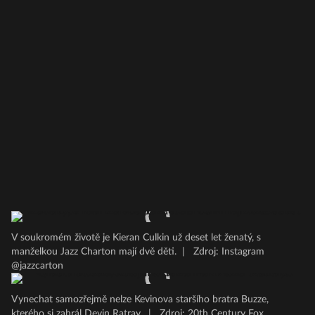
V soukromém životě je Kieran Culkin už deset let ženatý, s
manželkou Jazz Charton mají dvě děti.
|
Zdroj: Instagram
@jazzcarton
Vynechat samozřejmě nelze Kevinova staršího bratra Buzze,
kterého si zahrál Devin Ratray.
|
Zdroj: 20th Century Fox