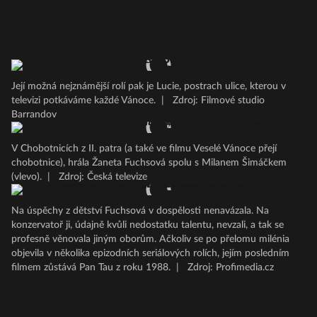
Její možná nejznámější rolí pak je Lucie, postrach ulice, kterou v
televizi potkáváme každé Vánoce.
|
Zdroj: Filmové studio
Barrandov
V Chobotnicích z II. patra (a také ve filmu Veselé Vánoce přejí
chobotnice), hrála Žaneta Fuchsová spolu s Milanem Šimáčkem
(vlevo).
|
Zdroj: Česká televize
Na úspěchy z dětství Fuchsová v dospělosti nenavázala. Na
konzervatoř ji, údajně kvůli nedostatku talentu, nevzali, a tak se
profesně věnovala jiným oborům. Ačkoliv se po přelomu milénia
objevila v několika epizodních seriálových rolích, jejím posledním
filmem zůstává Pan Tau z roku 1988.
|
Zdroj: Profimedia.cz