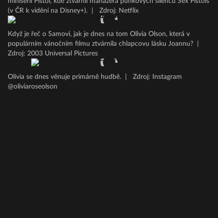
minisérii Pistol, kde ztvárnil manažera punkových šílenců Sex Pistols
(v ČR k vidění na Disney+).
|
Zdroj: Netflix
Když je řeč o Samovi, jak je dnes na tom Olivia Olson, která v
populárním vánočním filmu ztvárnila chlapcovu lásku Joannu?
|
Zdroj: 2003 Universal Pictures
Olivia se dnes věnuje primárně hudbě.
|
Zdroj: Instagram
@oliviaroseolson