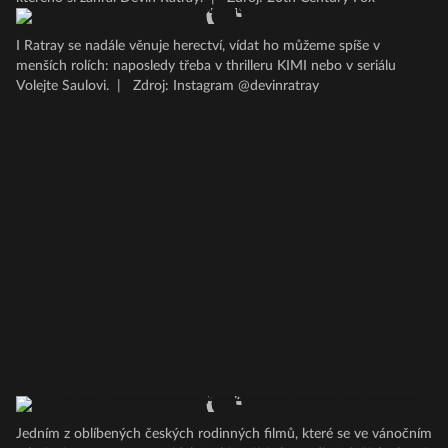
I Ratray se nadále věnuje herectví, vídat ho můžeme spíše v
menších rolích: naposledy třeba v thrilleru KIMI nebo v seriálu
Volejte Saulovi.
|
Zdroj: Instagram @devinratray
Jedním z oblíbených českých rodinných filmů, které se ve vánočním