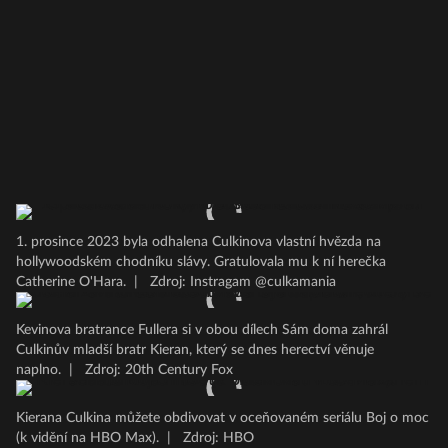
1. prosince 2023 byla odhalena Culkinova vlastní hvězda na
hollywoodském chodníku slávy. Gratulovala mu k ní herečka
Catherine O'Hara.
|
Zdroj: Instragam @culkamania
Kevinova bratrance Fullera si v obou dílech Sám doma zahrál
Culkinův mladší bratr Kieran, který se dnes herectví věnuje
naplno.
|
Zdroj: 20th Century Fox
Kierana Culkina můžete obdivovat v oceňovaném seriálu Boj o moc
(k vidění na HBO Max).
|
Zdroj: HBO