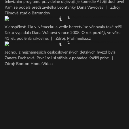
televizním programu pravidelně objevují, je komedie Ať žijí duchové!
Kam se poděla představitelka Leontýnky Dana Vávrová?
|
Zdroj:
Filmové studio Barrandov
V dospělosti žila v Německu a vedle herectví se věnovala také režii.
Takto vypadala Dana Vránová v roce 2008. O rok později, ve věku
41 let, podlehla rakovině.
|
Zdroj: Profimedia.cz
Jednou z nejznámějších československých dětských hvězd byla
Žaneta Fuchsová. První roli si střihla v pohádce Kočičí princ.
|
Zdroj: Bonton Home Video