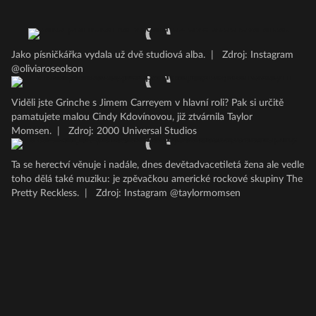
Jako písničkářka vydala už dvě studiová alba.
|
Zdroj: Instagram
@oliviaroseolson
Viděli jste Grinche s Jimem Carreyem v hlavní roli? Pak si určitě
pamatujete malou Cindy Kdovínovou, již ztvárnila Taylor
Momsen.
|
Zdroj: 2000 Universal Studios
Ta se herectví věnuje i nadále, dnes devětadvacetiletá žena ale vedle
toho dělá také muziku: je zpěvačkou americké rockové skupiny The
Pretty Reckless.
|
Zdroj: Instagram @taylormomsen