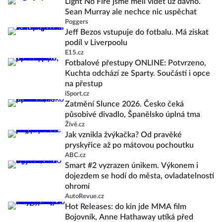
Light No Fire jsme měli vidět už dávno.
Sean Murray ale nechce nic uspěchat
Poggers
Jeff Bezos vstupuje do fotbalu. Má získat
podíl v Liverpoolu
E15.cz
Fotbalové přestupy ONLINE: Potvrzeno,
Kuchta odchází ze Sparty. Součástí i opce
na přestup
iSport.cz
Zatmění Slunce 2026. Česko čeká
působivé divadlo, Španělsko úplná tma
Živě.cz
Jak vznikla žvýkačka? Od pravěké
pryskyřice až po mátovou pochoutku
ABC.cz
Smart #2 vyzrazen únikem. Výkonem i
dojezdem se hodí do města, ovladatelností
ohromí
AutoRevue.cz
Hot Releases: do kin jde MMA film
Bojovník, Anne Hathaway utíká před