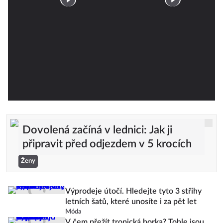
Dovolená začíná v lednici: Jak ji
připravit před odjezdem v 5 krocích
Ženy
Výprodeje útočí. Hledejte tyto 3 střihy
letních šatů, které unosíte i za pět let
Móda
V čem přežít tropická horka? Tohle jsou