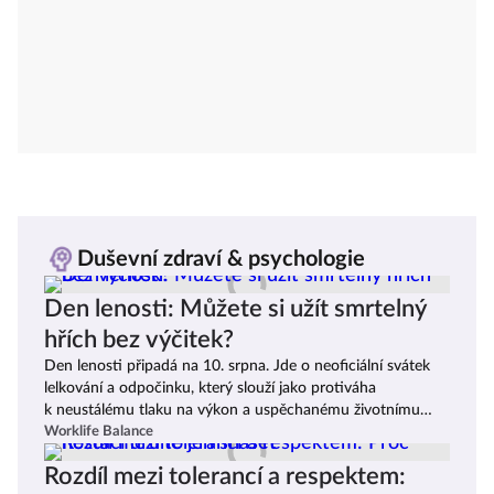
Duševní zdraví & psychologie
Den lenosti: Můžete si užít smrtelný
hřích bez výčitek?
Den lenosti připadá na 10. srpna. Jde o neoficiální svátek
lelkování a odpočinku, který slouží jako protiváha
k neustálému tlaku na výkon a uspěchanému životnímu
stylu. Proč lenost potřebujeme a jak si ji naplánovat?
Worklife Balance
Rozdíl mezi tolerancí a respektem: