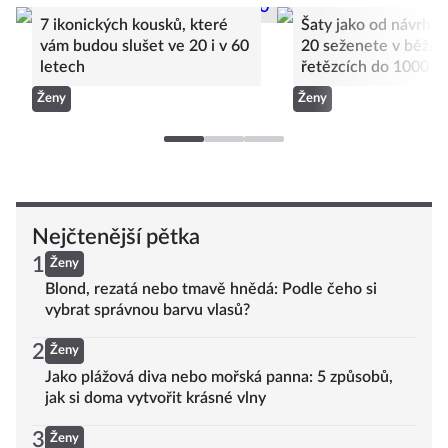
7 ikonických kousků, které
Šaty jako od návrhá
vám budou slušet ve 20 i v 60
20 seženete v běžný
letech
řetězcích do 1000 k
Ženy
Ženy
Nejčtenější pětka
1
Ženy
Blond, rezatá nebo tmavě hnědá: Podle čeho si
vybrat správnou barvu vlasů?
2
Ženy
Jako plážová diva nebo mořská panna: 5 způsobů,
jak si doma vytvořit krásné vlny
3
Ženy