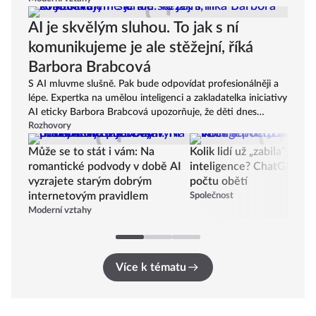
možná hlubší vztah se svým displejem než s lidmi, kteří se
AI je skvělým sluhou. To jak s ní
nacházejí na jeho druhé straně. Nebo na druhé straně bytu.
komunikujeme je ale stěžejní, říká
Barbora Brabcová
S AI mluvme slušně. Pak bude odpovídat profesionálněji a
lépe. Expertka na umělou inteligenci a zakladatelka iniciativy
AI eticky Barbora Brabcová upozorňuje, že děti dnes
chápou bezpečnostní rizika lépe než mnozí dospělí.
Rozhovory
Může se to stát i vám: Na
Kolik lidí už „zabila“ uměl
romantické podvody v době AI
inteligence? ChatGPT ve
vyzrajete starým dobrým
počtu obětí
internetovým pravidlem
Společnost
Moderní vztahy
Více k tématu