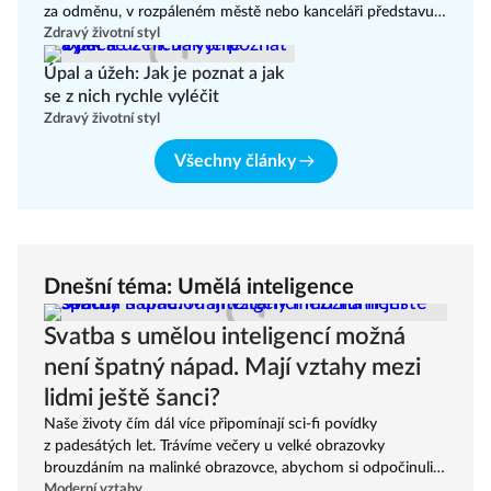
za odměnu, v rozpáleném městě nebo kanceláři představuje
pro lidský organismus značnou zátěž. Extrémní teploty s
Zdravý životní styl
sebou nesou řadu zdravotních rizik, která mohou potrápit i
Úpal a úžeh: Jak je poznat a jak
jinak zcela zdravé jedince. Základem pro bezpečné zvládnutí
se z nich rychle vyléčit
vln veder je správná termoregulace, dostatečná hydratace a
Zdravý životní styl
znalost limitů vlastního těla.
Všechny články
Dnešní téma: Umělá inteligence
Svatba s umělou inteligencí možná
není špatný nápad. Mají vztahy mezi
lidmi ještě šanci?
Naše životy čím dál více připomínají sci-fi povídky
z padesátých let. Trávíme večery u velké obrazovky
brouzdáním na malinké obrazovce, abychom si odpočinuli
po celém dni stráveném u středně velké obrazovky. Máme
Moderní vztahy