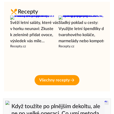
Recepty
Svěží letní saláty, které vás
Sladký poklad u cesty:
v horku neunaví: Zkuste
Využijte letní špendlíky do
k zelenině přidat ovoce,
tvarohového koláče,
výsledek vás mile
marmelády nebo kompotu
Zmrz
Recepty.cz
Recepty.cz
překvapí!
neje
zmr
gor
Rece
kru
Všechny recepty
Když toužíte po plnějším dekoltu, ale
ne po velké operaci. Co umí metoda