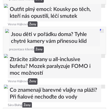
Outfit plný emocí: Kousky po těch,
kteří nás opustili, léčí smutek
Vesna Hájková
Ženy
Jsou děti v pořádku doma? Tyhle
chytré kamery vám přinesou klid
prezentace klienta
Ženy
Ztrácíte zábrany u all-inclusive
bufetu? Mozek paralyzuje FOMO i
moc možností
Vesna Hájková
Ženy
Co znamenají barevné vlajky na pláži?
Při fialové nechoďte do vody
Sára Blahaj
Ženy