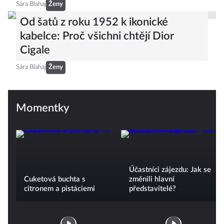
Sára Blahaj
Ženy
Od šatů z roku 1952 k ikonické
kabelce: Proč všichni chtějí Dior
Cigale
Sára Blahaj
Ženy
Momentky
Účastníci zájezdu: Jak se
Cuketová buchta s
změnili hlavní
citronem a pistáciemi
představitelé?