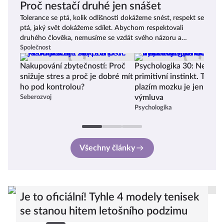
Proč nestačí druhé jen snášet
Tolerance se ptá, kolik odlišnosti dokážeme snést, respekt se
ptá, jaký svět dokážeme sdílet. Abychom respektovali
druhého člověka, nemusíme se vzdát svého názoru a
schvalovat každé chování, ale pozorně ho vnímat a
Společnost
nestigmatizovat. Není to snadná disciplína, jenže díky ní se
Nakupování zbytečností: Proč
Psychologika 30: Ne, neří
nám bude lépe „dýchat“.
snižuje stres a proč je dobré mít
primitivní instinkt. Teorie
ho pod kontrolou?
plazím mozku je jen doko
výmluva
Seberozvoj
Psychologika
Všechny články
Je to oficiální! Tyhle 4 modely tenisek
se stanou hitem letošního podzimu