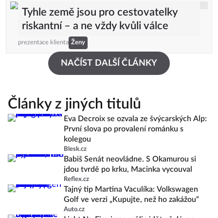
Tyhle země jsou pro cestovatelky
riskantní – a ne vždy kvůli válce
prezentace klienta
Ženy
NAČÍST DALŠÍ ČLÁNKY
Články z jiných titulů
Eva Decroix se ozvala ze švýcarských Alp:
První slova po provalení románku s
kolegou
Blesk.cz
Babiš Senát neovládne. S Okamurou si
jdou tvrdě po krku, Macinka vycouval
Reflex.cz
Tajný tip Martina Vaculíka: Volkswagen
Golf ve verzi „Kupujte, než ho zakážou“
Auto.cz