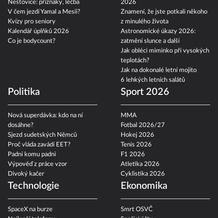
Neštovice: příznaky, léčba
2026
V čem jezdí Yamal a Mesii?
Znamení, že jste potkali někoho
Kvízy pro seniory
z minulého života
Kalendář úplňků 2026
Astronomické úkazy 2026:
Co je bodycount?
zatmění slunce a další
Jak obléci miminko při vysokých
teplotách?
Jak na dokonalé letní mojito
6 lehkých letních salátů
Politika
Sport 2026
Nová superdávka: kdo na ní
MMA
dosáhne?
Fotbal 2026/27
Sjezd sudetských Němců
Hokej 2026
Proč vláda zavádí EET?
Tenis 2026
Padni komu padni
F1 2026
Výpověď z práce vzor
Atletika 2026
Divoký kačer
Cyklistika 2026
Technologie
Ekonomika
SpaceX na burze
Smrt OSVČ