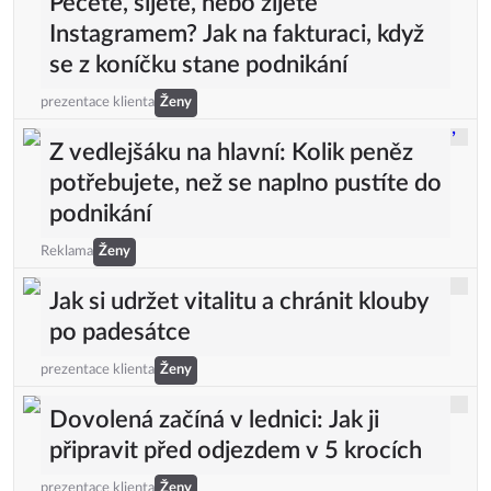
Pečete, šijete, nebo žijete
Instagramem? Jak na fakturaci, když
se z koníčku stane podnikání
prezentace klienta
Ženy
Z vedlejšáku na hlavní: Kolik peněz
potřebujete, než se naplno pustíte do
podnikání
Reklama
Ženy
Jak si udržet vitalitu a chránit klouby
po padesátce
prezentace klienta
Ženy
Dovolená začíná v lednici: Jak ji
připravit před odjezdem v 5 krocích
prezentace klienta
Ženy