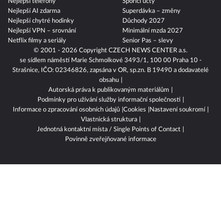
Nejlepší telefony
Spořicí účty
Nejlepší AI zdarma
Superdávka – změny
Nejlepší chytré hodinky
Důchody 2027
Nejlepší VPN – srovnání
Minimální mzda 2027
Netflix filmy a seriály
Senior Pas – slevy
© 2001 - 2026 Copyright
CZECH NEWS CENTER a.s.
se sídlem náměstí Marie Schmolkové 3493/1, 100 00 Praha 10 -
Strašnice, IČO: 02346826, zapsána v OR, sp.zn. B 19490 a dodavatelé
obsahu
Autorská práva k publikovaným materiálům
Podmínky pro užívání služby informační společnosti
Informace o zpracování osobních údajů
Cookies
Nastavení soukromí
Vlastnická struktura
Jednotná kontaktní místa / Single Points of Contact
Povinně zveřejňované informace