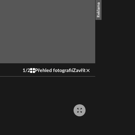
1
/
2
Přehled fotografií
Zavřít