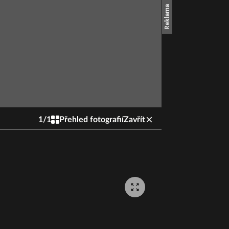
1
/
1
Přehled fotografií
Zavřít