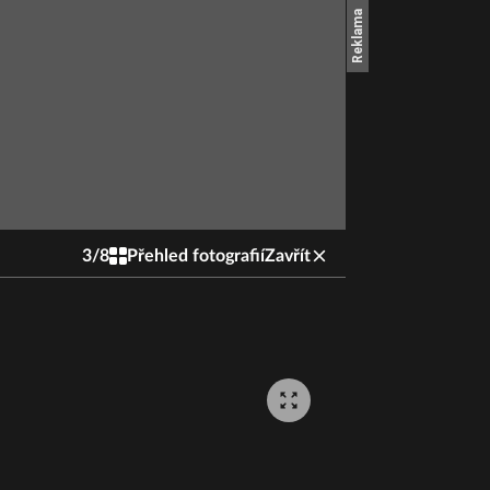
3
/
8
Přehled fotografií
Zavřít