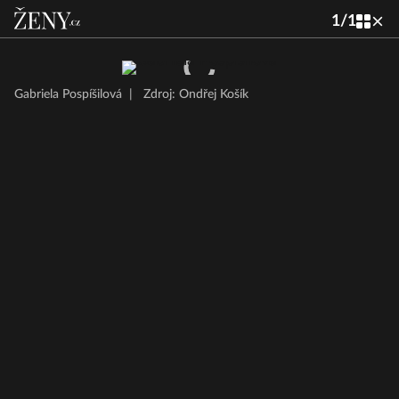
1
/
1
Gabriela Pospíšilová
|
Zdroj: Ondřej Košík