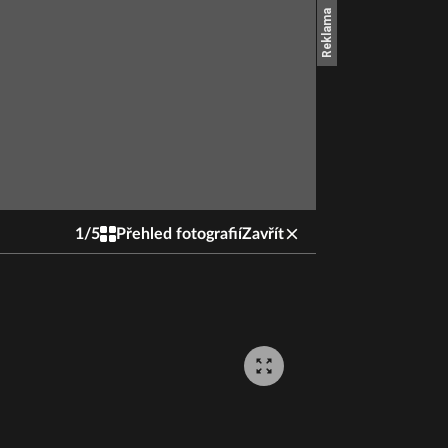
1
/
5
Přehled fotografií
Zavřít