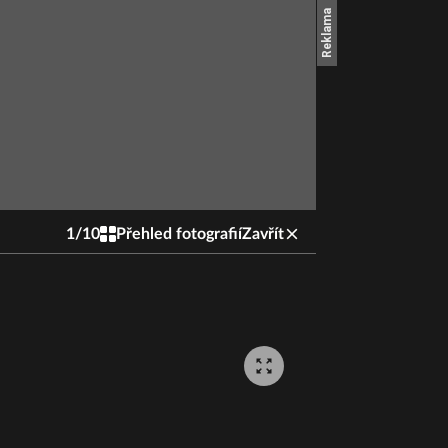
1
/
10
Přehled fotografií
Zavřít