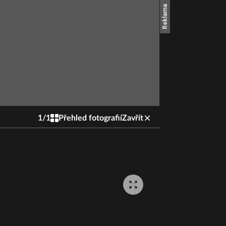
1
/
1
Přehled fotografií
Zavřít