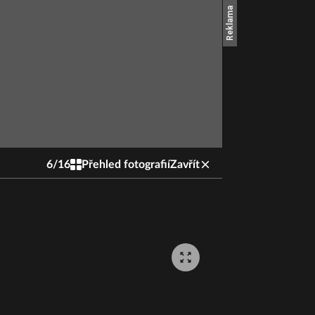
6
/
16
Přehled fotografií
Zavřít