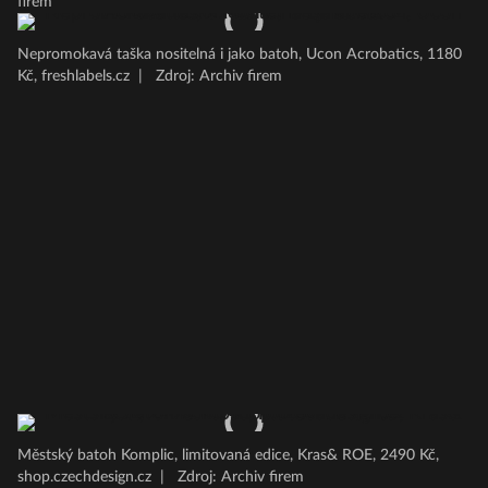
firem
Nepromokavá taška nositelná i jako batoh, Ucon Acrobatics, 1180
Kč, freshlabels.cz
|
Zdroj: Archiv firem
Městský batoh Komplic, limitovaná edice, Kras& ROE, 2490 Kč,
shop.czechdesign.cz
|
Zdroj: Archiv firem