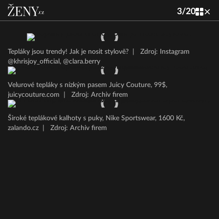
3
/
20
Tepláky jsou trendy! Jak je nosit stylově?
|
Zdroj: Instagram
@khrisjoy_official, @clara.berry
Velurové tepláky s nízkým pasem Juicy Couture, 99$,
juicycouture.com
|
Zdroj: Archiv firem
Široké teplákové kalhoty s puky, Nike Sportswear, 1600 Kč,
zalando.cz
|
Zdroj: Archiv firem