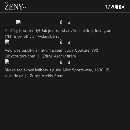
1
/
20
Tepláky jsou trendy! Jak je nosit stylově?
|
Zdroj: Instagram
@khrisjoy_official, @clara.berry
Velurové tepláky s nízkým pasem Juicy Couture, 99$,
juicycouture.com
|
Zdroj: Archiv firem
Široké teplákové kalhoty s puky, Nike Sportswear, 1600 Kč,
zalando.cz
|
Zdroj: Archiv firem