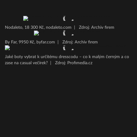
Nodaleto, 18 300 Kč, nodaleto.com
|
Zdroj: Archiv firem
By Far, 9950 Kč, byfar.com
|
Zdroj: Archiv firem
Jaké boty vybrat k určitému dresscodu – co k malým černým a co
zase na casual večírek?
|
Zdroj: Profimedia.cz