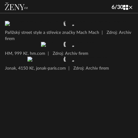
6
/
30
Pařížský street style a střevíce značky Mach Mach
|
Zdroj: Archiv
firem
HM, 999 Kč, hm.com
|
Zdroj: Archiv firem
Jonak, 4150 Kč, jonak-paris.com
|
Zdroj: Archiv firem