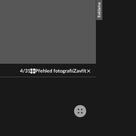
4
/
31
Přehled fotografií
Zavřít