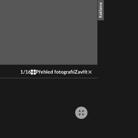
1
/
16
Přehled fotografií
Zavřít