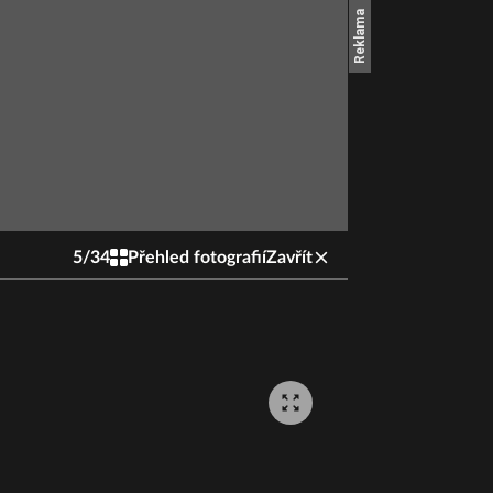
5
/
34
Přehled fotografií
Zavřít