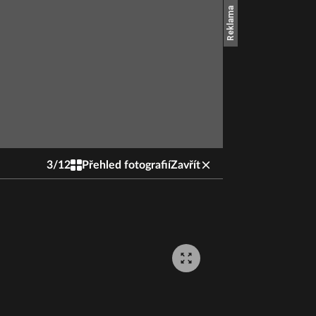
3
/
12
Přehled fotografií
Zavřít